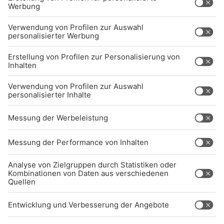
Über uns
BARRIEREFREIHEIT: WIR ARBEITEN DERZEIT
AKTIV DARAN, UNSERE WEBSITE
BARRIEREFREI ZU GESTALTEN - GEMÄSS D
EN ANFORDERUNGEN DES B
ARRIEREFREIHEITSSTÄRKUNGSGESETZES. W
ENN SIE AUF BARRIEREN STOSSEN ODER UN
TERSTÜTZUNG BENÖTIGEN, KO
NTAKTIEREN SIE UNS GERNE.
Studio-Hotline
(089) 38 38 38 38
info@radiogong.de