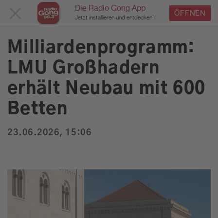
Die Radio Gong App
MENÜ
ÖFFNEN
›
›
›
Home
Service
News
News Detailseite
Du bist hier:
Jetzt installieren und entdecken!
SCHLIESSEN
Milliardenprogramm:
LMU Großhadern
Service
erhält Neubau mit 600
Programm
Betten
23.06.2026, 15:06
Werbung
Musik