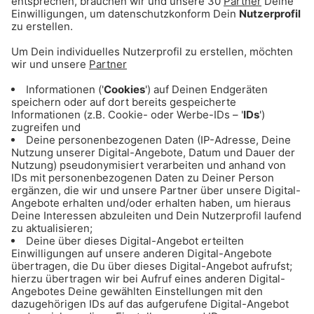
ANZEIGE - Eishockey: Alle Infos & Spiele
des EHC Red Bull München
ANZEIGE - Basketball: Alle Infos & Spiele
des FC Bayern Basketball