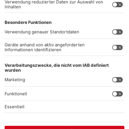
Impressum
Datenschutz
AGB
kommentarrichtlinien
Gong 96.3 Live
Audiothek
Unexpected Application Error!
crypto.randomUUID is not a function
TypeError: crypto.randomUUID is not a function

    at SL.Xp.suspense (https://chat-embed.branchly.io/a
    at https://chat-embed.branchly.io/assets/index.js:88
    at https://chat-embed.branchly.io/assets/index.js:88