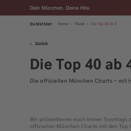
Dein München. Deine Hits.
›
›
Home
Musik
Die Top 40 ab 4
Du bist hier:
‹
Zurück
Service
Die Top 40 ab 
Programm
Die offiziellen München Charts - mit
Werbung
Musik
Wir präsentieren euch immer Sonntags z
offiziellen München Charts mit den Top 