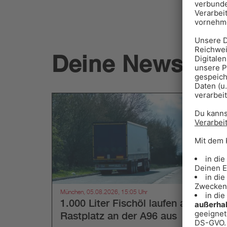
Deine News.
München, 05.08.2026, 15:05 Uhr
1.000 Liter Fischöl laufen auf
Rastplatz an der A96 aus