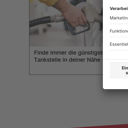
Finde immer die günstigste
Tankstelle in deiner Nähe