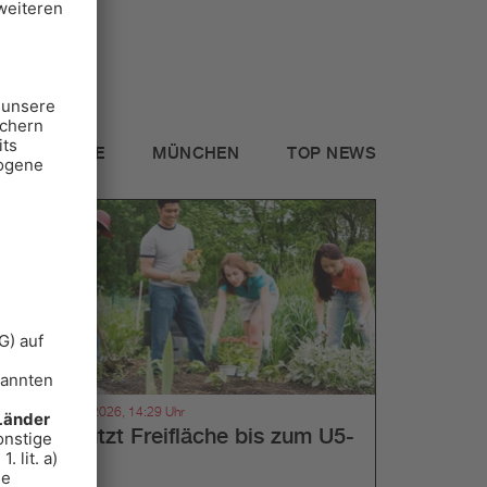
ALLE
MÜNCHEN
TOP NEWS
München, 05.08.2026, 14:29 Uhr
Aubing nutzt Freifläche bis zum U5-
Ausbau