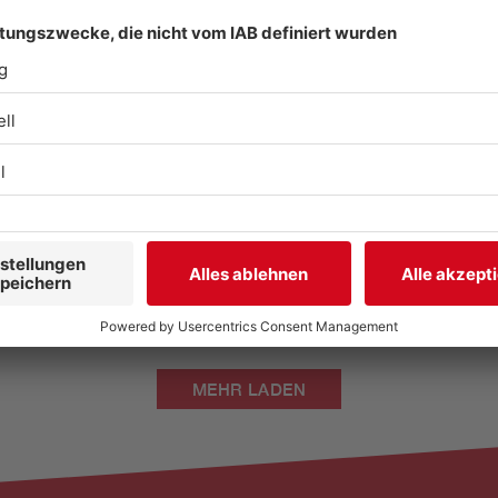
Dringend Stammzellenspende für
Jakob (8) gesucht
MEHR LADEN