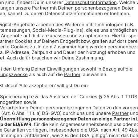
München, 05.08.2026, 14:51 Uhr
Tierpark Hellabrunn wildert zehn
Alpensteinböcke erfolgreich aus