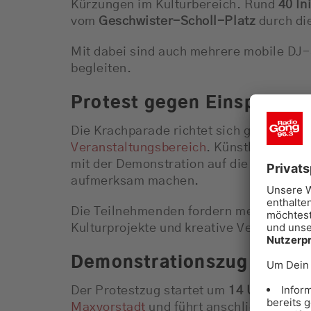
Kürzungen im Kulturbereich. Rund
40 In
vom
Geschwister-Scholl-Platz
durch die
Mit dabei sind auch mehrere mobile DJ-
begleiten.
Protest gegen Einsparunge
Die Krachparade richtet sich gegen gep
Veranstaltungsbereich
. Künstler, Veran
mit der Demonstration auf die Bedeutung
aufmerksam machen.
Die Teilnehmenden fordern mehr Unterst
Kulturprojekte und kreative Veranstalt
Demonstrationszug durch 
Der Protestzug startet um
14 Uhr
im Bere
Maxvorstadt
und führt anschließend durc