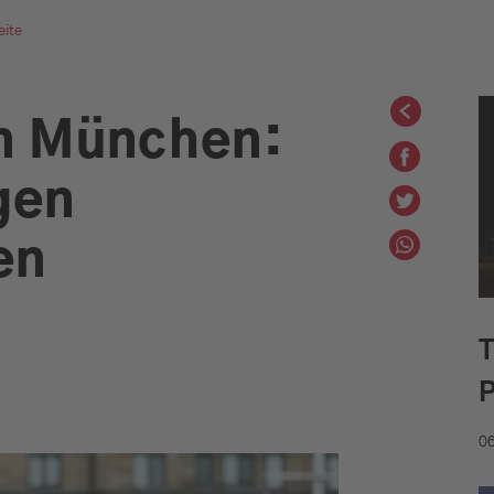
eite
n München:
gen
en
06