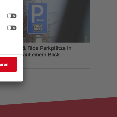
Alle Park & Ride Parkplätze in
München auf einem Blick