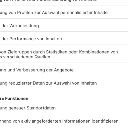
Frau überfährt eigenen Ehemann
beim Ausparken
MEHR LADEN