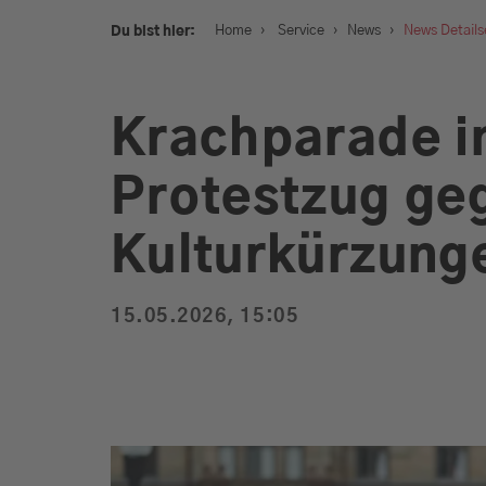
Dein München. Deine Hits.
›
›
›
Home
Service
News
News Details
Du bist hier:
Krachparade i
Protestzug ge
Service
Kulturkürzung
Programm
15.05.2026, 15:05
Werbung
Musik