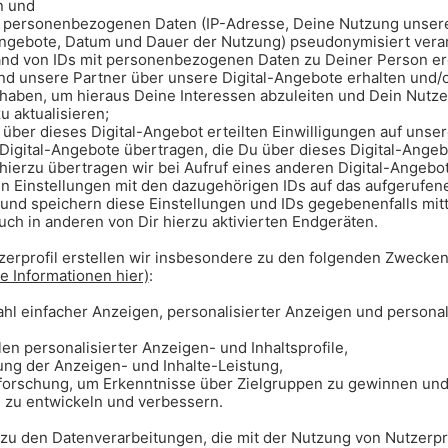
gen der Demonstration kann es
 Einschränkungen im öffentlichen
am Nachmittag mit erhöhtem
u rechnen.
chaft
on
und Musikveranstaltung. Mobile
06
ntlang der Route für Stimmung und
Kultur sichtbar und hörbar zu
en Teilnehmerinnen und