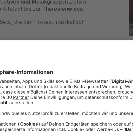
itiativen und Musikgruppen
ziehen
 Altstadt bis zur
Theresienwiese
.
Sets, die den Protest musikalisch
n bei der Kultur
lante Kürzungen im Kultur- und
stalter und Kulturschaffende wollen
 einer vielfältigen Kulturszene
06
ützung für Clubs, freie
ungen in München.
die Innenstadt
ich der Universität in der
h Teile der Altstadt bis zur