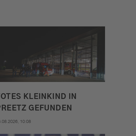
MENÜ
SCHLIESSEN
TOTES KLEINKIND IN
Die neue Radio
PREETZ GEFUNDEN
Gong 96.3
.08.2026, 10:08
Smartphone-App