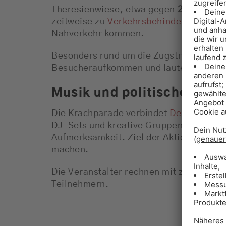
Theresienwiese, etwa gegen
22 Uhr
. We
zeitweise zu
Verkehrsbehinderungen
und
Nahverkehr kommen.
Besonders rund um die Zugstrecke ist 
Besucheraufkommen und lauter Musik z
Musik und politische Bots
Die Krachparade verbindet
Demonstrati
DJ-Sets und kreative Gruppen sorgen e
Aufmerksamkeit. Ziel der Aktion ist es, 
machen.
Die Veranstalter rechnen mit zahlreich
Teilnehmern.