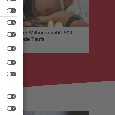
Starnberger Millionär zahlt 500
Euro für jede Taufe