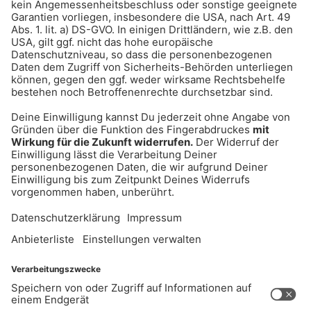
Gong 96.3 2000er Hits
Rihanna, Justin Timberlake & Co.: Der Sound
der Superstars
UNTERNEHMEN