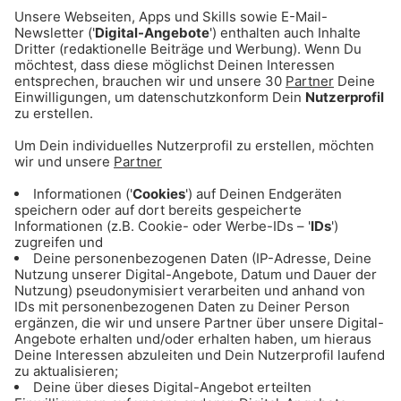
Instandhaltung
Die Maßnahmen sind notwendig, um die
Infrastruktur zu modernisieren und den Betrieb
langfristig stabiler zu machen. Parallel laufen
auch Arbeiten an der zweiten Stammstrecke,
einem der wichtigsten Verkehrsprojekte in
München.
06.05.2026
Mit Radio Gong 96.3 immer auf
dem neusten Stand: