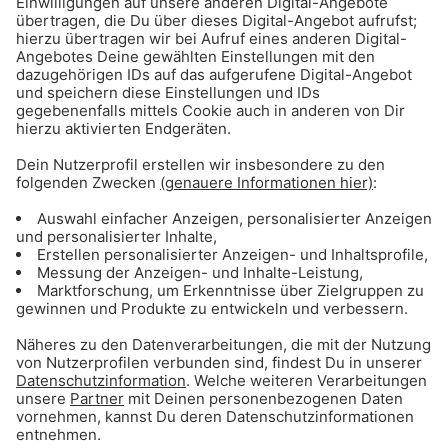
München 24/7 - Der Gong 96.3 Newschannel
Rund um die Uhr informiert: Das erste
Nachrichten-Webradio für München