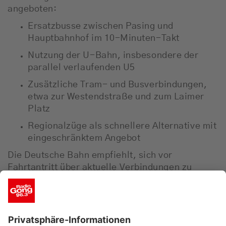
angeboten:
Ersatzbusse zwischen Pasing und
Hauptbahnhof im 10-Minuten-Takt
Nutzung der U-Bahn, insbesondere der
parallel verlaufenden U5
Zusätzliche Tram- und Busverbindungen,
etwa zur Westendstraße und zum Laimer
Platz
Regionalzüge als schnellere Alternative mit
eingeschränktem Angebot
Die
Deutsche Bahn
empfiehlt, sich vor
Fahrtantritt über aktuelle Verbindungen zu
informieren – etwa über Apps oder die Online-
Fahrplanauskunft.
Hintergrund: Ausbau und