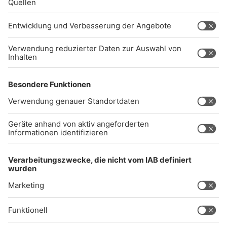
info@radiogong.de
Impressum
Datenschutz
AGB
kommentarrichtlinien
Gong 96.3 Live
Audiothek
Unexpected Application Error!
crypto.randomUUID is not a function