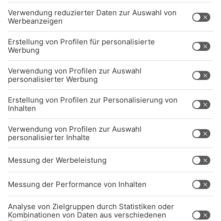
Kontakt
Jobs
Sendeempfang
Über uns
BARRIEREFREIHEIT: WIR ARBEITEN DERZEIT
AKTIV DARAN, UNSERE WEBSITE
BARRIEREFREI ZU GESTALTEN - GEMÄSS D
EN ANFORDERUNGEN DES B
ARRIEREFREIHEITSSTÄRKUNGSGESETZES. W
ENN SIE AUF BARRIEREN STOSSEN ODER UN
TERSTÜTZUNG BENÖTIGEN, KO
NTAKTIEREN SIE UNS GERNE.
Studio-Hotline
(089) 38 38 38 38