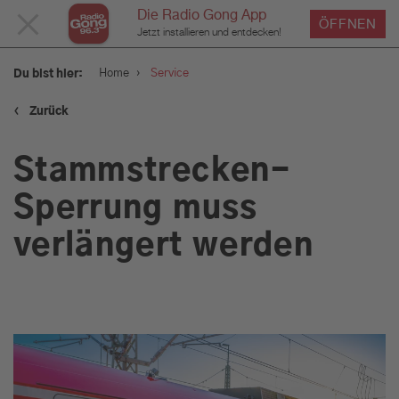
Die Radio Gong App
MENÜ
ÖFFNEN
Jetzt installieren und entdecken!
SCHLIESSEN
›
Home
Service
Du bist hier:
‹
Zurück
Service
Stammstrecken-
Verkehr und Blitzer
Sperrung muss
verlängert werden
Wetter
Was geht am Wochenende:
Tipps für euer Wochenende
in München