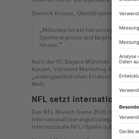
anderem durch die legendäre „Country
Dominik Krause, Oberbürgermeister der 
„München ist ein hervorragender Stan
Sportereignisse und begeistert Fans 
hinaus.“
Auch der FC Bayern München freut sich 
Kasper, Vorstand Marketing & Vertrieb 
„außergewöhnlichen Erlebnis“ für Besu
Welt.
NFL setzt internationale E
Das NFL Munich Game 2026 ist Teil eine
Internationalisierungsstrategie der Li
internationale NFL-Spiele auf vier Kont