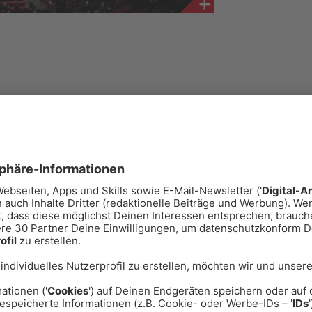
 offiziell das 2026 NFL Munich Game
treffen am Sonntag, den 15.
it Lions. Kick-off in der Allianz
30 Uhr deutscher Zeit.
n Mal nach München zurück. Für
chen den Patriots und den Lions
26 zu werden.
e wichtigen Infos auf
oit Lions