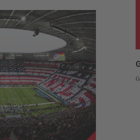
Jobbörse
News
Schnee-Service
G