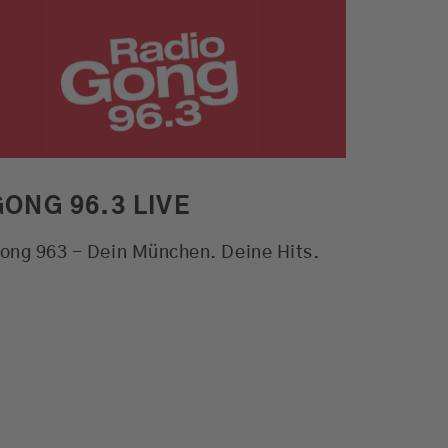
Alle Aktionen. Der Verkehr und
das Wetter für München und viele
weitere Funktionen
MEHR ERFAHREN
GONG 96.3 LIVE
ong 963 - Dein München. Deine Hits.