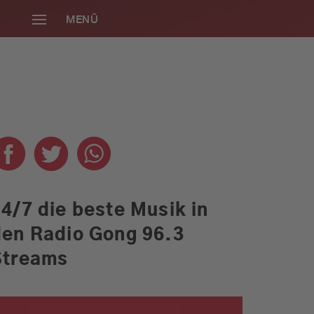
MENÜ
SCHLIESSEN
4/7 die beste Musik in
den Radio Gong 96.3
Die neue Radio
Streams
Gong 96.3
Smartphone-App