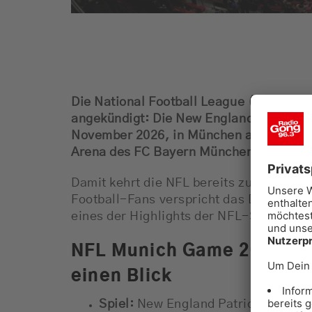
Die National Football League (NFL) hat
angekündigt: Die New England Patriots 
November 2026, in München auf die Detro
Arena des FC Bayern München ist um 15:
Damit kehrt die NFL bereits zum dritte
Football-Fans verspricht das Duell zwis
eines der Highlights der NFL-Saison 20
NFL Munich Game 2026: All
einen Blick
Spiel:
New England Patriots vs. Detr