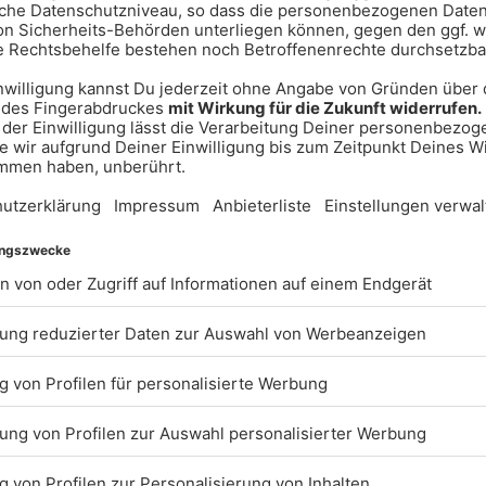
. Die Franchise rund um die frühere
 zu den beliebtesten Teams
 NFL DACH, betonte die Bedeutung
für die globalen
ast 20 Millionen Fans hat
 in Europa.“
s Football-Hochburg
22 und 2024 wird München erneut
an Footballs. Besonders das erste
it für Aufmerksamkeit – unter