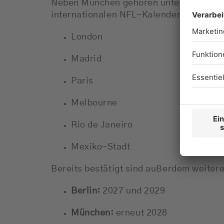
Neben München gehören unter anderem 
internationalen NFL-Kalender 2026:
London
Madrid
Paris
Melbourne
Rio de Janeiro
Mexiko-Stadt
Bereits bestätigt sind außerdem weiter
Berlin:
2027 und 2029
München:
erneut 2028