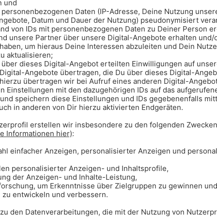
26
Woche 10
re NFL-Saisonspiel, das seit 2022 in
München waren bislang auch