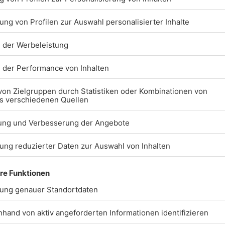
 Roads“-Atmosphäre im Stadion.
Stadt München, erklärte:
dort für internationale
weit über die Stadtgrenzen
auf die Rückkehr der NFL. Rouven
des FC Bayern, sprach von einem
cherinnen und Besucher aus aller
xpansion fort
r groß angelegten
ga. Insgesamt werden 2026 neun
inenten ausgetragen.