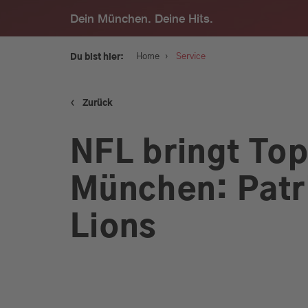
Dein München. Deine Hits.
›
Home
Service
Du bist hier:
‹
Zurück
Service
NFL bringt To
Programm
München: Patri
Werbung
Lions
Musik