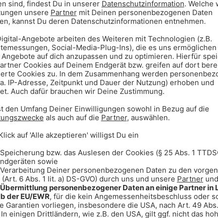
stern deutsche NFL-Fans
ll-Fans: Die Detroit Lions bringen
inen der bekanntesten deutschen
gebürtige Leimener zählt zu den
tschland extrem populär.
 über eine große und