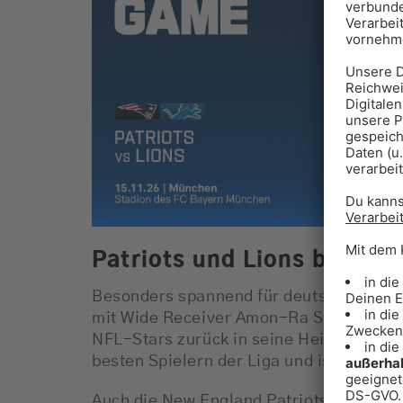
Patriots und Lions begei
Besonders spannend für deutsche Footba
mit Wide Receiver Amon-Ra St. Brown e
NFL-Stars zurück in seine Heimat. Der 
besten Spielern der Liga und ist in Deu
Auch die New England Patriots verfügen