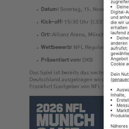
Datum:
Sonntag, 15. November 20
Kick-off:
15:30 Uhr (CEST)
Ort:
Allianz Arena, München
Wettbewerb:
NFL Regular Season, 
Präsentiert von:
DKB
Das Spiel ist bereits das sechste regulä
Deutschland ausgetragen wird. Neben 
Frankfurt Gastgeber von NFL-Partien.