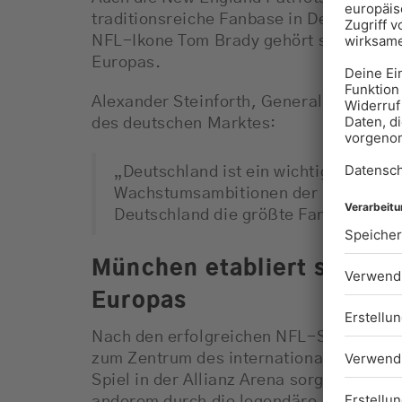
traditionsreiche Fanbase in Deutschland
NFL-Ikone Tom Brady gehört seit Jahren
Europas.
Alexander Steinforth, General Manager
des deutschen Marktes:
„Deutschland ist ein wichtiger Markt 
Wachstumsambitionen der Liga – mit f
Deutschland die größte Fangemeinde
München etabliert sich al
Europas
Nach den erfolgreichen NFL-Spielen 20
zum Zentrum des internationalen Americ
Spiel in der Allianz Arena sorgte weltwe