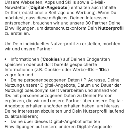
ANZEIGE - Eishockey: Alle Infos & Spiele
des EHC Red Bull München