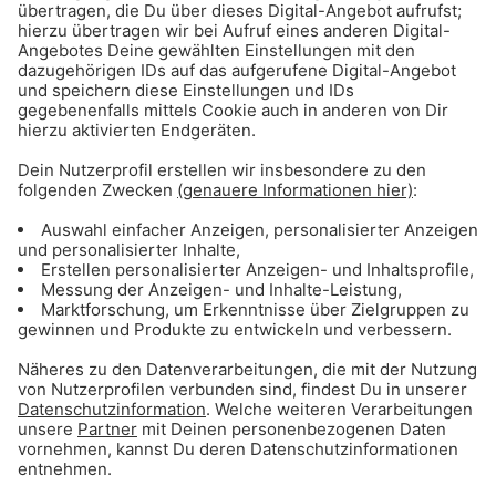
ANZEIGE - Basketball: Alle Infos & Spiele
des FC Bayern Basketball
Gong 96.3 - Mediadaten