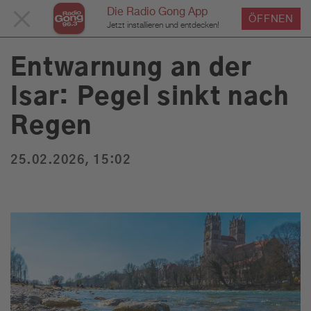
Die Radio Gong App
MENÜ
ÖFFNEN
›
›
›
Home
Service
News
News Detailseite
Du bist hier:
Jetzt installieren und entdecken!
SCHLIESSEN
Entwarnung an der
Isar: Pegel sinkt nach
Service
Regen
Programm
25.02.2026, 15:02
Werbung
Musik