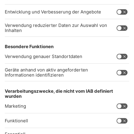
info@radiogong.de
Impressum
Datenschutz
AGB
kommentarrichtlinien
Gong 96.3 Live
Audiothek
Unexpected Application Error!
crypto.randomUUID is not a function