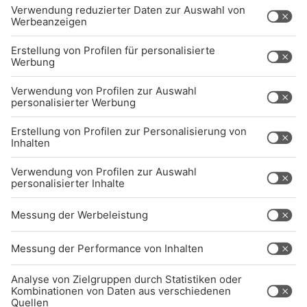
Kontakt
Jobs
Sendeempfang
Über uns
BARRIEREFREIHEIT: WIR ARBEITEN DERZEIT
AKTIV DARAN, UNSERE WEBSITE
BARRIEREFREI ZU GESTALTEN - GEMÄSS D
EN ANFORDERUNGEN DES B
ARRIEREFREIHEITSSTÄRKUNGSGESETZES. W
ENN SIE AUF BARRIEREN STOSSEN ODER UN
TERSTÜTZUNG BENÖTIGEN, KO
NTAKTIEREN SIE UNS GERNE.
Studio-Hotline
(089) 38 38 38 38