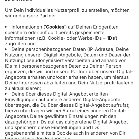
ANZEIGE - Eishockey: Alle Infos & Spiele
des EHC Red Bull München
ANZEIGE - Basketball: Alle Infos & Spiele
des FC Bayern Basketball