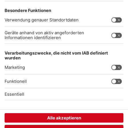
Impressum
Datenschutz
AGB
kommentarrichtlinien
Gong 96.3 Live
Audiothek
Unexpected Application Error!
crypto.randomUUID is not a function
TypeError: crypto.randomUUID is not a function

    at SL.Xp.suspense (https://chat-embed.branchly.io/a
    at https://chat-embed.branchly.io/assets/index.js:88
    at https://chat-embed.branchly.io/assets/index.js:88
    at dL (https://chat-embed.branchly.io/assets/index.j
    at https://chat-embed.branchly.io/assets/index.js:88