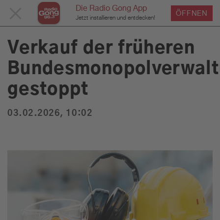
Die Radio Gong App
MENÜ
ÖFFNEN
›
›
›
Home
Service
News
News Detailseite
Du bist hier:
Jetzt installieren und entdecken!
SCHLIESSEN
Verkauf der früheren
Bundesmonopolverwal
Service
gestoppt
Programm
03.02.2026, 10:02
Werbung
Musik