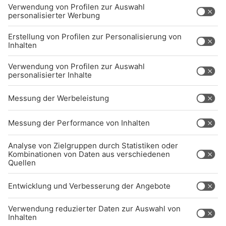
BARRIEREFREIHEIT: WIR ARBEITEN DERZEIT
AKTIV DARAN, UNSERE WEBSITE
BARRIEREFREI ZU GESTALTEN - GEMÄSS D
EN ANFORDERUNGEN DES B
ARRIEREFREIHEITSSTÄRKUNGSGESETZES. W
ENN SIE AUF BARRIEREN STOSSEN ODER UN
TERSTÜTZUNG BENÖTIGEN, KO
NTAKTIEREN SIE UNS GERNE.
Studio-Hotline
(089) 38 38 38 38
info@radiogong.de