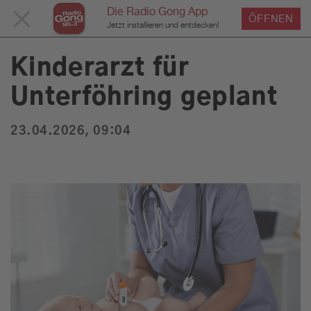
Die Radio Gong App
MENÜ
ÖFFNEN
›
›
›
Home
Service
News
News Detailseite
Du bist hier:
Jetzt installieren und entdecken!
SCHLIESSEN
Kinderarzt für
Unterföhring geplant
Service
23.04.2026, 09:04
Programm
Werbung
Musik