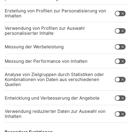
BARRIEREFREIHEIT: WIR ARBEITEN DERZEIT
AKTIV DARAN, UNSERE WEBSITE
BARRIEREFREI ZU GESTALTEN - GEMÄSS D
EN ANFORDERUNGEN DES B
ARRIEREFREIHEITSSTÄRKUNGSGESETZES. W
ENN SIE AUF BARRIEREN STOSSEN ODER UN
TERSTÜTZUNG BENÖTIGEN, KO
NTAKTIEREN SIE UNS GERNE.
Studio-Hotline
(089) 38 38 38 38
info@radiogong.de