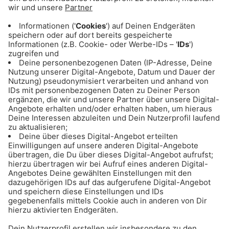
ANZEIGE - Eishockey: Alle Infos & Spiele
des EHC Red Bull München
ANZEIGE - Basketball: Alle Infos & Spiele
des FC Bayern Basketball