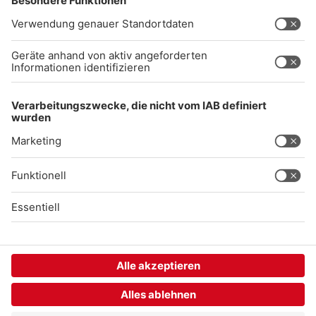
Impressum
Datenschutz
AGB
kommentarrichtlinien
Gong 96.3 Live
Audiothek
Unexpected Application Error!
crypto.randomUUID is not a function
TypeError: crypto.randomUUID is not a function

    at SL.Xp.suspense (https://chat-embed.branchly.io/a
    at https://chat-embed.branchly.io/assets/index.js:88
    at https://chat-embed.branchly.io/assets/index.js:88
    at dL (https://chat-embed.branchly.io/assets/index.j
    at https://chat-embed.branchly.io/assets/index.js:88
    at https://chat-embed.branchly.io/assets/index.js:88
    at https://chat-embed.branchly.io/assets/index.js:88