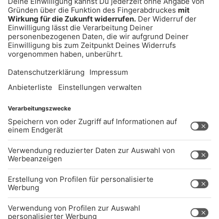
UNTERNEHMEN
Kontakt
Jobs
Sendeempfang
Über uns