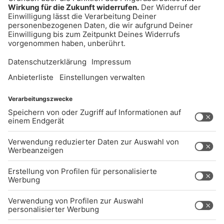
UNTERNEHMEN
Kontakt
Jobs
Sendeempfang
Über uns