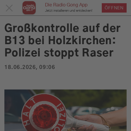
Die Radio Gong App
MENÜ
ÖFFNEN
›
›
›
Home
Service
News
News Detailseite
Du bist hier:
Jetzt installieren und entdecken!
SCHLIESSEN
Großkontrolle auf der
B13 bei Holzkirchen:
Service
Polizei stoppt Raser
Programm
18.06.2026, 09:06
Werbung
Musik