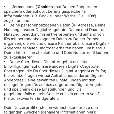
des EHC Red Bull München
ANZEIGE - Basketball: Alle Infos & Spiele
des FC Bayern Basketball