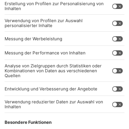
BARRIEREFREIHEIT: WIR ARBEITEN DERZEIT
AKTIV DARAN, UNSERE WEBSITE
BARRIEREFREI ZU GESTALTEN - GEMÄSS D
EN ANFORDERUNGEN DES B
ARRIEREFREIHEITSSTÄRKUNGSGESETZES. W
ENN SIE AUF BARRIEREN STOSSEN ODER UN
TERSTÜTZUNG BENÖTIGEN, KO
NTAKTIEREN SIE UNS GERNE.
Studio-Hotline
(089) 38 38 38 38
info@radiogong.de
Impressum
Datenschutz
AGB
kommentarrichtlinien