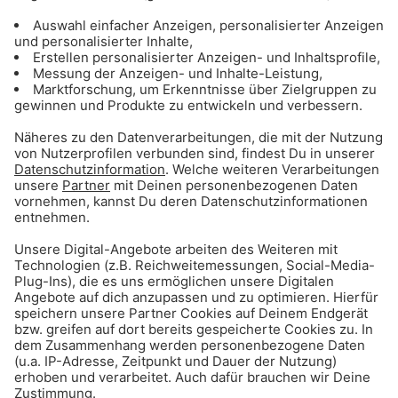
Gong 96.3 - Mediadaten
ANZEIGE - Sichere dir Tagestickets für
den Triassic Park auf der Steinplatte