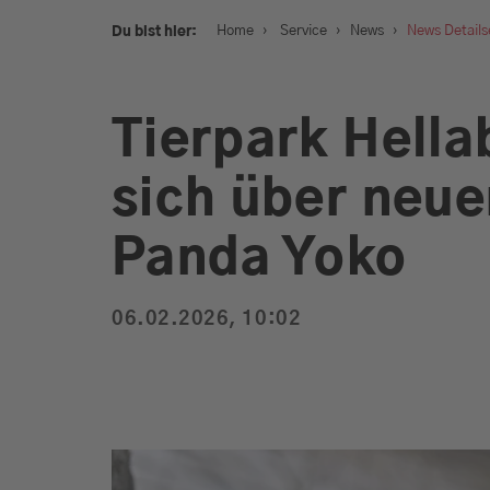
Dein München. Deine Hits.
›
›
›
Home
Service
News
News Details
Du bist hier:
Tierpark Hella
sich über neu
Service
Panda Yoko
Programm
06.02.2026, 10:02
Werbung
Musik