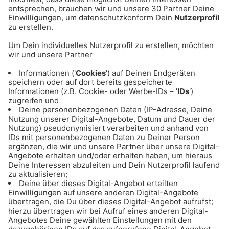
ANZEIGE - Eishockey: Alle Infos & Spiele
des EHC Red Bull München
ANZEIGE - Basketball: Alle Infos & Spiele
des FC Bayern Basketball