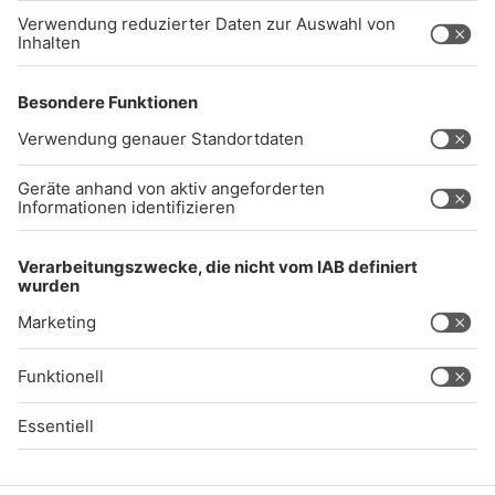
Impressum
Datenschutz
AGB
kommentarrichtlinien
Gong 96.3 Live
Audiothek
Unexpected Application Error!
crypto.randomUUID is not a function
TypeError: crypto.randomUUID is not a function

    at SL.Xp.suspense (https://chat-embed.branchly.io/a
    at https://chat-embed.branchly.io/assets/index.js:88