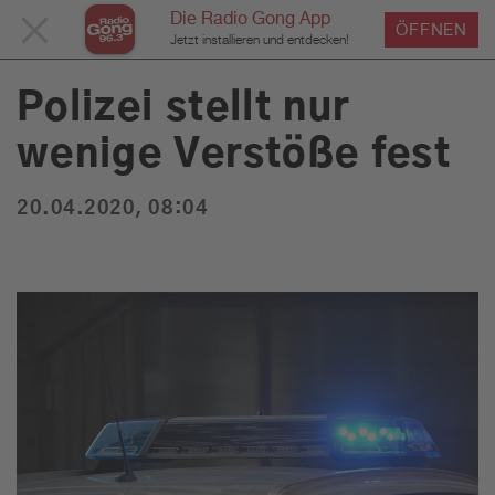
Die Radio Gong App
MENÜ
ÖFFNEN
›
›
›
Home
Service
News
News Detailseite
Du bist hier:
Jetzt installieren und entdecken!
SCHLIESSEN
Polizei stellt nur
wenige Verstöße fest
Service
20.04.2020, 08:04
Programm
Werbung
Musik