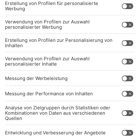
Sendeempfang
Über uns
BARRIEREFREIHEIT: WIR ARBEITEN DERZEIT
AKTIV DARAN, UNSERE WEBSITE
BARRIEREFREI ZU GESTALTEN - GEMÄSS D
EN ANFORDERUNGEN DES B
ARRIEREFREIHEITSSTÄRKUNGSGESETZES. W
ENN SIE AUF BARRIEREN STOSSEN ODER UN
TERSTÜTZUNG BENÖTIGEN, KO
NTAKTIEREN SIE UNS GERNE.
Studio-Hotline
(089) 38 38 38 38
info@radiogong.de