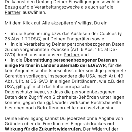
Gong 96.3 PartyGong
Dance, House und Club-Classics zum Abtanzen
und Party feiern