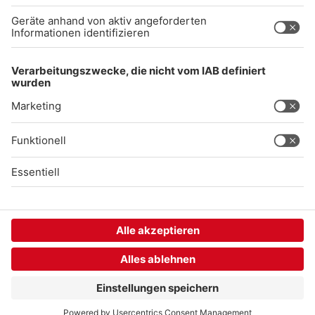
Gong 96.3 Live
Audiothek
Unexpected Application Error!
crypto.randomUUID is not a function
TypeError: crypto.randomUUID is not a function

    at SL.Xp.suspense (https://chat-embed.branchly.io/a
    at https://chat-embed.branchly.io/assets/index.js:88
    at https://chat-embed.branchly.io/assets/index.js:88
    at dL (https://chat-embed.branchly.io/assets/index.j
    at https://chat-embed.branchly.io/assets/index.js:88
    at https://chat-embed.branchly.io/assets/index.js:88
    at https://chat-embed.branchly.io/assets/index.js:88
    at https://chat-embed.branchly.io/assets/index.js:88
    at SL (https://chat-embed.branchly.io/assets/index.j
    at kp (https://chat-embed.branchly.io/assets/index.