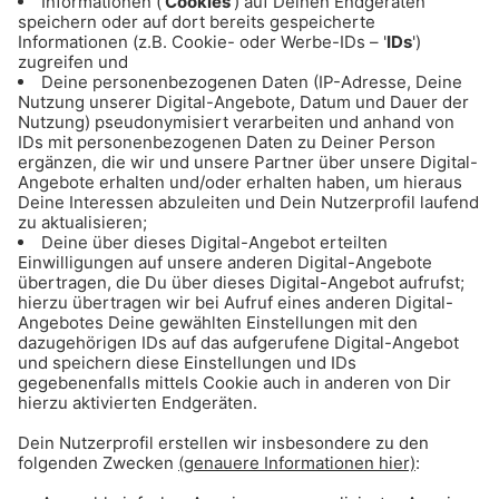
Münchens beste Musik 24/7 in
den kostenlosen Radio Gong
96.3 Streams: