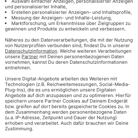
Gong 96.3 Münchens Top 50
Die aktuellen München-Charts mit den 50
angesagtesten Hits der Stadt
Gong 96.3 Chill
Cooler Sound zum Entspannen und Relaxen