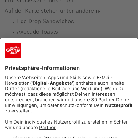
Frühstückskarte bestellen.
Auf der Karte stehen unter anderem:
Egg Drop Sandwiches
Avocado Toasts
Bowls
Frisch gebackene Waffeln
Klassische Frühstücksvariationen
Ideal für:
Spätaufsteher
Remote Worker
Brunch-Dates
After-Work-Frühstück
27.02.2026