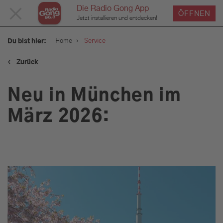
Die Radio Gong App
MENÜ
ÖFFNEN
Jetzt installieren und entdecken!
SCHLIESSEN
›
Home
Service
Du bist hier:
‹
Zurück
Service
Neu in München im
Verkehr und Blitzer
März 2026:
Wetter
Was geht am Wochenende:
Tipps für euer Wochenende
in München