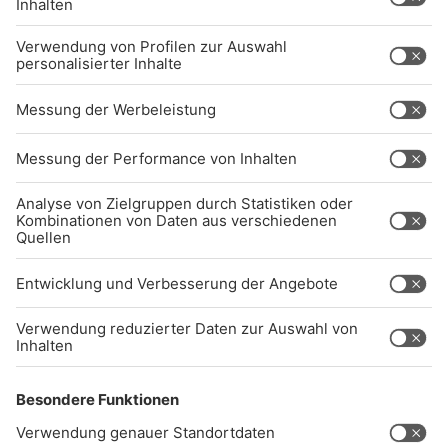
BARRIEREFREIHEIT: WIR ARBEITEN DERZEIT
AKTIV DARAN, UNSERE WEBSITE
BARRIEREFREI ZU GESTALTEN - GEMÄSS D
EN ANFORDERUNGEN DES B
ARRIEREFREIHEITSSTÄRKUNGSGESETZES. W
ENN SIE AUF BARRIEREN STOSSEN ODER UN
TERSTÜTZUNG BENÖTIGEN, KO
NTAKTIEREN SIE UNS GERNE.
Studio-Hotline
(089) 38 38 38 38
info@radiogong.de
Impressum
Datenschutz
AGB
kommentarrichtlinien