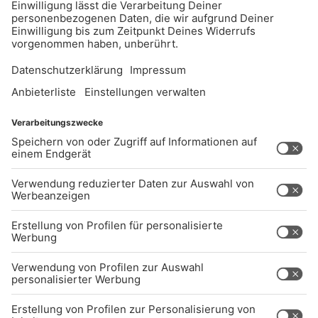
UNTERNEHMEN
Kontakt
Jobs
Sendeempfang
Über uns