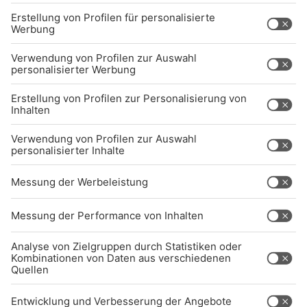
Jobs
Sendeempfang
Über uns
BARRIEREFREIHEIT: WIR ARBEITEN DERZEIT
AKTIV DARAN, UNSERE WEBSITE
BARRIEREFREI ZU GESTALTEN - GEMÄSS D
EN ANFORDERUNGEN DES B
ARRIEREFREIHEITSSTÄRKUNGSGESETZES. W
ENN SIE AUF BARRIEREN STOSSEN ODER UN
TERSTÜTZUNG BENÖTIGEN, KO
NTAKTIEREN SIE UNS GERNE.
Studio-Hotline
(089) 38 38 38 38
info@radiogong.de