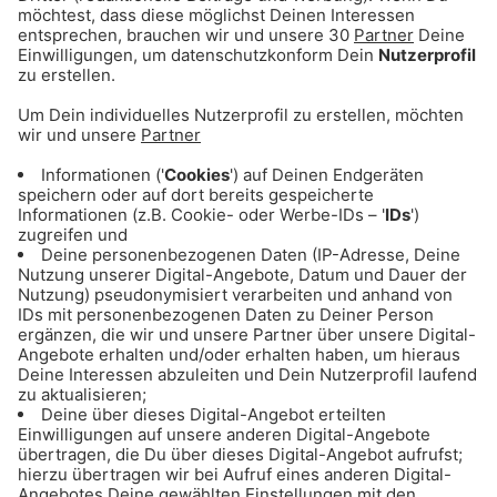
ANZEIGE - Eishockey: Alle Infos & Spiele
des EHC Red Bull München
ANZEIGE - Basketball: Alle Infos & Spiele
des FC Bayern Basketball