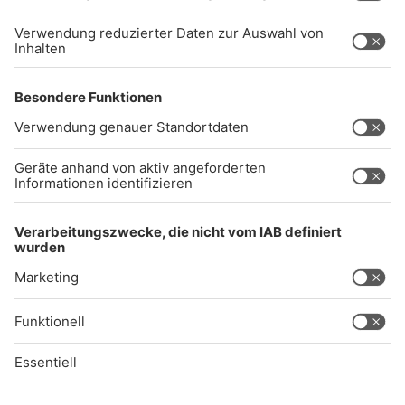
Impressum
Datenschutz
AGB
kommentarrichtlinien
Gong 96.3 Live
Audiothek
Unexpected Application Error!
crypto.randomUUID is not a function
TypeError: crypto.randomUUID is not a function

    at SL.Xp.suspense (https://chat-embed.branchly.io/a