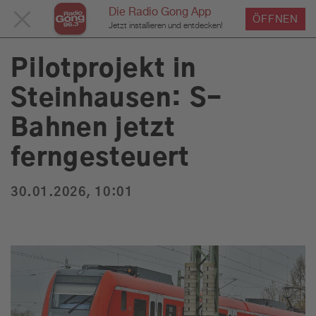
Die Radio Gong App
MENÜ
ÖFFNEN
›
›
›
Home
Service
News
News Detailseite
Du bist hier:
Jetzt installieren und entdecken!
SCHLIESSEN
Pilotprojekt in
Steinhausen: S-
Service
Bahnen jetzt
Programm
ferngesteuert
30.01.2026, 10:01
Werbung
Musik