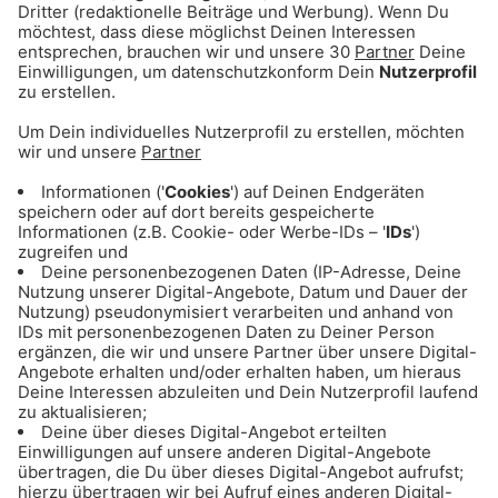
ANZEIGE - Eishockey: Alle Infos & Spiele
des EHC Red Bull München
ANZEIGE - Basketball: Alle Infos & Spiele