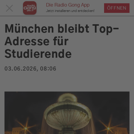
Die Radio Gong App
MENÜ
ÖFFNEN
›
›
›
Home
Service
News
News Detailseite
Du bist hier:
Jetzt installieren und entdecken!
SCHLIESSEN
München bleibt Top-
Adresse für
Service
Studierende
Programm
03.06.2026, 08:06
Werbung
Musik