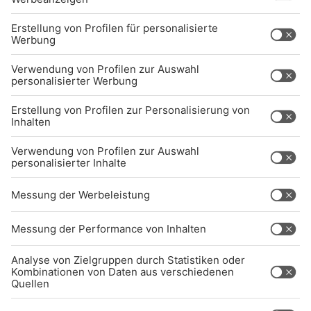
Jobs
Sendeempfang
Über uns
BARRIEREFREIHEIT: WIR ARBEITEN DERZEIT
AKTIV DARAN, UNSERE WEBSITE
BARRIEREFREI ZU GESTALTEN - GEMÄSS D
EN ANFORDERUNGEN DES B
ARRIEREFREIHEITSSTÄRKUNGSGESETZES. W
ENN SIE AUF BARRIEREN STOSSEN ODER UN
TERSTÜTZUNG BENÖTIGEN, KO
NTAKTIEREN SIE UNS GERNE.
Studio-Hotline
(089) 38 38 38 38
info@radiogong.de