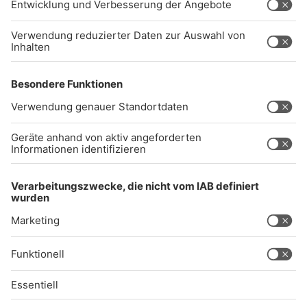
Impressum
Datenschutz
AGB
kommentarrichtlinien
Gong 96.3 Live
Audiothek
Unexpected Application Error!
crypto.randomUUID is not a function
TypeError: crypto.randomUUID is not a function
