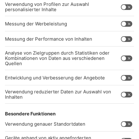
AKTIV DARAN, UNSERE WEBSITE
BARRIEREFREI ZU GESTALTEN - GEMÄSS D
EN ANFORDERUNGEN DES B
ARRIEREFREIHEITSSTÄRKUNGSGESETZES. W
ENN SIE AUF BARRIEREN STOSSEN ODER UN
TERSTÜTZUNG BENÖTIGEN, KO
NTAKTIEREN SIE UNS GERNE.
Studio-Hotline
(089) 38 38 38 38
info@radiogong.de
Impressum
Datenschutz
AGB
kommentarrichtlinien