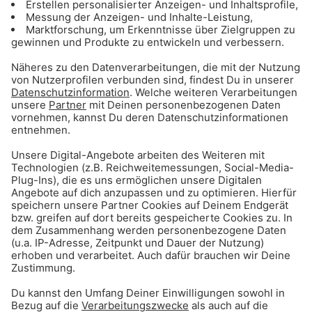
Gong 96.3 - Mediadaten
ANZEIGE - Sichere dir Tagestickets für
den Triassic Park auf der Steinplatte