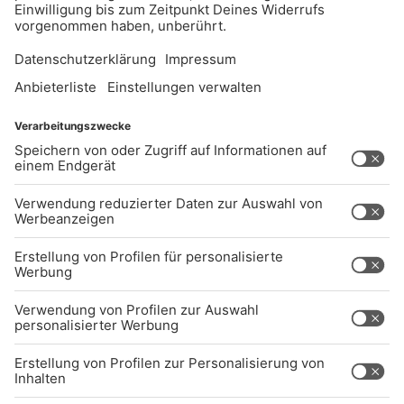
UNTERNEHMEN
Kontakt
Jobs
Sendeempfang
Über uns
BARRIEREFREIHEIT: WIR ARBEITEN DERZEIT