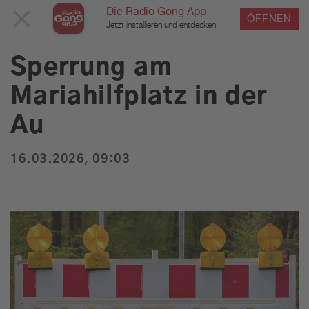
Die Radio Gong App
MENÜ
ÖFFNEN
›
›
›
Home
Service
News
News Detailseite
Du bist hier:
Jetzt installieren und entdecken!
SCHLIESSEN
Sperrung am
Mariahilfplatz in der
Service
Au
Programm
16.03.2026, 09:03
Werbung
Musik