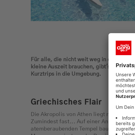
Für alle, die nicht weit weg in den Urla
kleine Auszeit brauchen, gibt's hier die 
Kurztrips in die Umgebung.
Griechisches Flair
Die Akropolis von Athen liegt nicht mal 
Zumindest fast... Auf einer Anhöhe ließ 
atemberaubenden Tempel bauen, der von