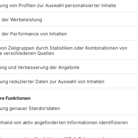
nderschönen Nationalpark
es Namens Erinnerungen an die
vor allem bei Wanderern beliebt.
nden Wasserfällen machen, die
ba. Sie liegen zwischen dem
ne Stunde außerhalb Münchens.
15.06.2022