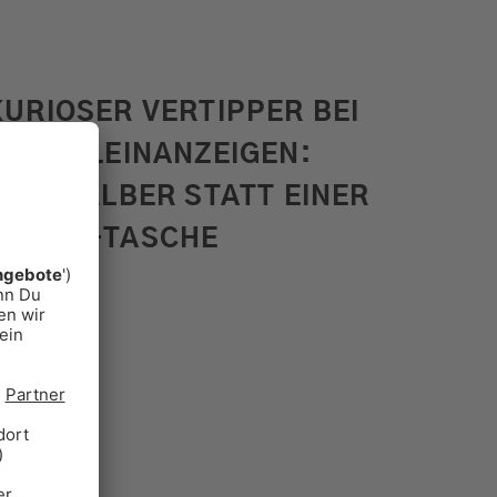
KURIOSER VERTIPPER BEI
EBAY KLEINANZEIGEN:
DREI KÄLBER STATT EINER
PRADA-TASCHE