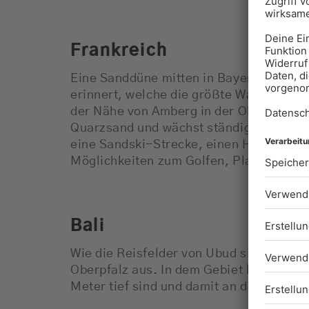
Frankreich
Eine Sanddüne mitten in Bayern, die an 
erinnert, welche die größte Wanderdüne
der Nähe von Amberg in der Oberpfalz b
Quarzsand und wächst ständig weiter. Am
eine Sandski-Strecke, einen Hochseilg
Möglichkeiten zum Golfen, Platz zum C
Bali
Wie die Reisfelder von Ubud sieht die T
Oberpfalz aus. In dem Gebiet liegen rund
Meter tief sind und damit an die seichte