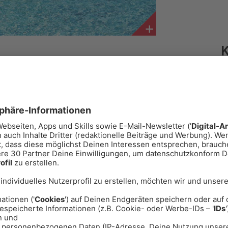
ub fahren wollen oder spontan eine
besten Tipps für sensationelle
eineinhalb Stunden von uns entfernt.
König Ludwig I. in 1842 einen
 Säulen umgeben ist und mit