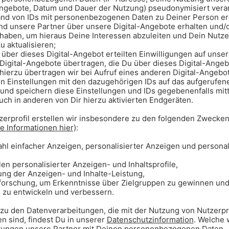
land-Feeling pur! Die Walhalla in
nnt ihr für 4,50 Euro besichtigen.
ich leicht mit einem nordischen
t ein Nationalpark, in dem ihr auch
en baden oder nach St. Bartholomä
ernhaus, das zum Übernachten
tatsächlich wie in einem
Ecke – in der Bamberger Inselstadt!
mit niedlichen Gärten direkt am