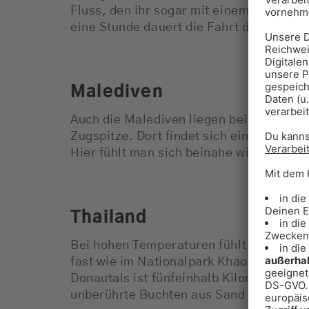
Fluss, den ihr sogar mit einem Schiff e
eine Stunde dauert die Fahrt durch die 
Malediven
Auch die Malediven liegen bei uns in B
Zugspitze. Dort findet sich ein wunders
Hier fühlt man sich beinahe wie im Indi
Thailand
Bei hohen Temperaturen fühlt ihr euch
fast wie im Nationalpark Khao Sok auf T
Donautals ist fünfeinhalb Kilometer lang
unberührte Buchten aus Sand und Kies, 