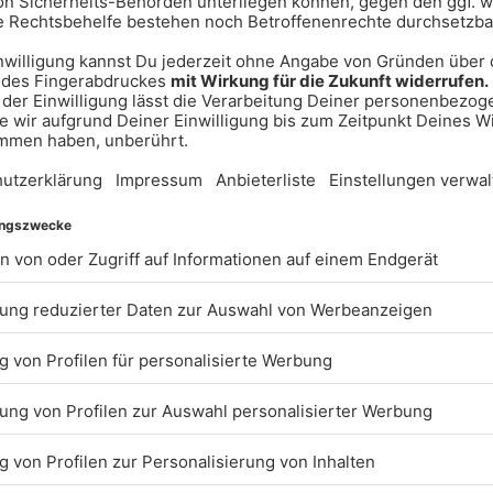
die "Dune du Pilat" in Frankreich
 Europas ist. Der Monte Kaolino in
esteht aus 35 Millionen Tonnen
 Südhang gibt es hier ein Freibad,
arten, eine Sommerrodelbahn,
amping und vieles mehr.
irschenreuther Teichpfanne in der
 4000 Teiche, die nur ein bis zwei
n Reisfelder in Ubud erinnern.