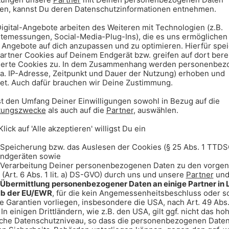
ntlang schippern könnt. Ungefähr
Altstadt zum Hafen.
ayern. Und zwar am Eibsee an der
chöner See, der türkis schimmert.
schen Ozean.
 am Donaudurchbruch bei Weltenburg
hailand. Die Engstelle des
, 400 Meter breit und es gibt
mit ganz viel Grün.