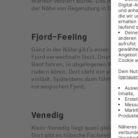
Marmor verziert wurde. Das ist Griechen
der Nähe von Regensburg in Donaustau kö
Fjord-Feeling
Ganz in der Nähe gibt's einen See, der s
Fjord verwechseln lässt. Drumherum lieg
Boot fahren, in abgelegenen Wasserfäll
rudern könnt. Dort steht ein altes Bau
einlädt. Spätestens dann fühlt ihr euch 
norwegischen Fjord.
Venedig
Klein-Venedig liegt quasi gleich um die 
Dort gibt es hübsche Fachwerkhäuschen 