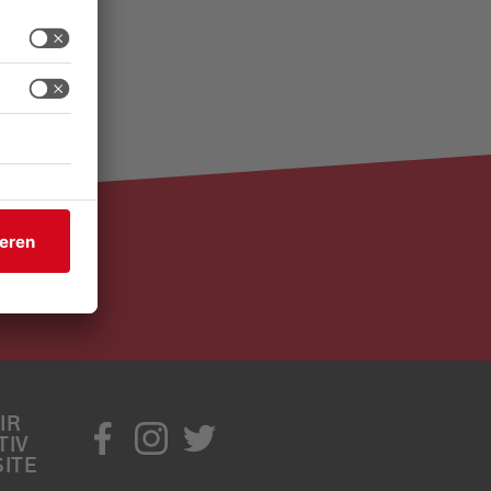
IR
TIV
ITE