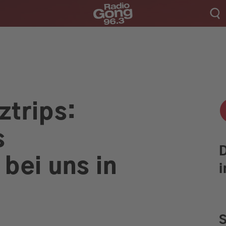
Aktionen & Events
ztrips:
Münchens Beste
s
Sendungen
 bei uns in
i
Empfang
Webradio