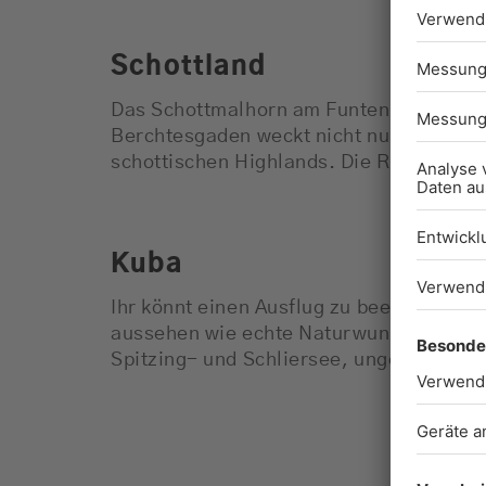
Schottland
Das Schottmalhorn am Funtensee im wu
Berchtesgaden weckt nicht nur wegen d
schottischen Highlands. Die Region ist 
Kuba
Ihr könnt einen Ausflug zu beeindrucke
aussehen wie echte Naturwunder auf Ku
Spitzing- und Schliersee, ungefähr ei