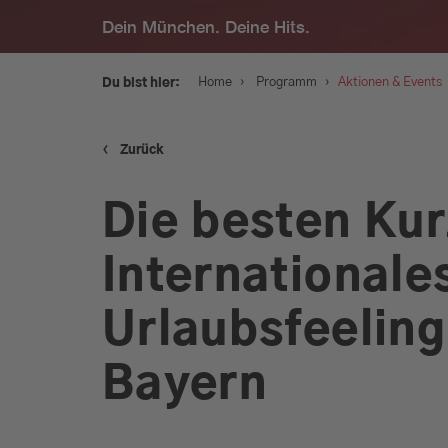
Dein München. Deine Hits.
›
›
Home
Programm
Aktionen & Events
Du bist hier:
‹
Zurück
Service
Die besten Kur
Programm
Internationale
Werbung
Urlaubsfeeling
Bayern
Musik