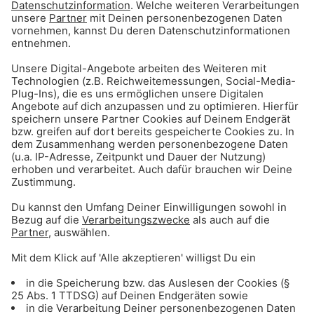
Wünsch dir was - Gong zahlt dir das!
Gong 96.3 erfüllt eure Wünsche – das Original!