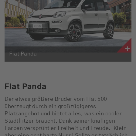
Empfang
Webradio
Moderatoren
Team
Fiat Panda
Werbung
Musik
Fiat Panda
Der etwas größere Bruder vom Fiat 500
überzeugt durch ein großzügigeres
Platzangebot und bietet alles, was ein cooler
Stadtflitzer braucht. Dank seiner knalligen
Farben versprüht er Freiheit und Freude. Klein
aber eine echt harte Nuss! Sollte es tatsächlich