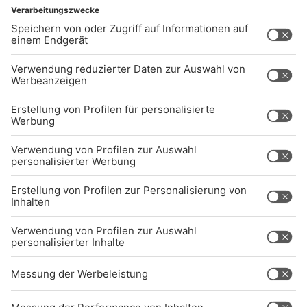
UNTERNEHMEN
Kontakt
Jobs
Sendeempfang
Über uns
BARRIEREFREIHEIT: WIR ARBEITEN DERZEIT
AKTIV DARAN, UNSERE WEBSITE
BARRIEREFREI ZU GESTALTEN - GEMÄSS D
EN ANFORDERUNGEN DES B
ARRIEREFREIHEITSSTÄRKUNGSGESETZES. W
ENN SIE AUF BARRIEREN STOSSEN ODER UN
TERSTÜTZUNG BENÖTIGEN, KO