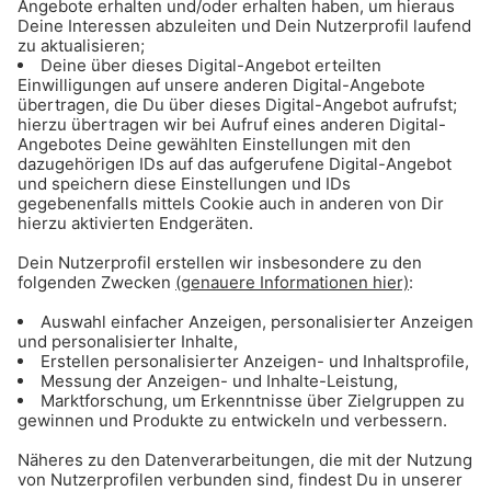
Das könnte dich auch
interessieren:
Gong 96.3 – Gratis Autos für München!
Das Wünsch dir was „Auto-Spezial“