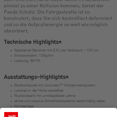
einmal zu einer Kollision kommen, bietet der
Panda Schutz: Die Fahrgastzelle ist so
konstruiert, dass Sie sich kontrolliert deformiert
und so die Aufprallenergie so weit wie möglich
absorbiert.
Technische Highlights*
Sparsamer Benziner mit 5.9 Liter Verbrauch / 100 km
Emissionsarm: 135g/km
Leistung: 69 PS
Ausstattungs-Highlights*
Bordcomputer mit Uconnect™ Infotainmentsystem
Lenkrad in der Höhe verstellbar
Rücksitzbank mit umklappbarer Lehne
aktive und passive Sicherheitssysteme serienmäßig dabei
Klimaanlage
Nebelscheinwerfer