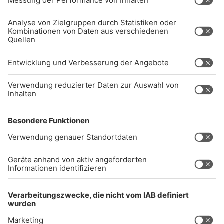
NTAKTIEREN SIE UNS GERNE.
Studio-Hotline
(089) 38 38 38 38
info@radiogong.de
Impressum
Datenschutz
AGB
kommentarrichtlinien
Gong 96.3 Live
Audiothek