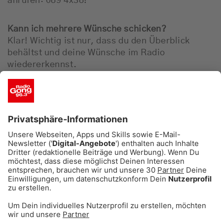
anrufen: 089 4x38!
Kann ich mehrere Wünsche schicken?
Klar! Wichtig ist nur, dass du den Überblick
behältst und deine Wünsche im Radio
wiedererkennst.
Gibt es einen maximalen Betrag?
Wir erfüllen nur Wünsche bis zu einem
maximalen Wert von 20.000,00
Euro. Schließlich
wollen möglichst viele was von der Aktion
haben.
Und wenn ich grade mal kein Radio hören kann?
Kein Problem, informiere einfach Freunde,
Familie und Kollegen über deinen Wunsch. Sie
können für dich hören und schnell Bescheid