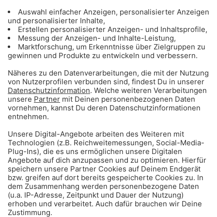
Wünsch‘ dir was – Gong zahlt dir das!
Gong 96.3 erfüllt eure Wünsche – das Original!
Gong 96.3 – Gratis Autos für München!