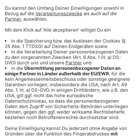
Das Wünsch dir was „Auto-Spezial“
Einen Riesenteddy für Larissa
Schaut euch hier das Video an: