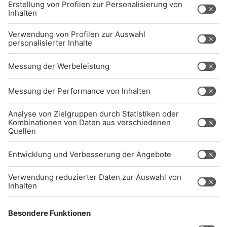
BARRIEREFREIHEIT: WIR ARBEITEN DERZEIT
AKTIV DARAN, UNSERE WEBSITE
BARRIEREFREI ZU GESTALTEN - GEMÄSS D
EN ANFORDERUNGEN DES B
ARRIEREFREIHEITSSTÄRKUNGSGESETZES. W
ENN SIE AUF BARRIEREN STOSSEN ODER UN
TERSTÜTZUNG BENÖTIGEN, KO
NTAKTIEREN SIE UNS GERNE.
Studio-Hotline
(089) 38 38 38 38
info@radiogong.de
Impressum
Datenschutz
AGB
kommentarrichtlinien