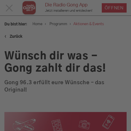
Die Radio Gong App
MENÜ
ÖFFNEN
Jetzt installieren und entdecken!
SCHLIESSEN
›
›
Home
Programm
Aktionen & Events
Du bist hier:
‹
Zurück
Service
Wünsch dir was -
Programm
Gong zahlt dir das!
Gong 96.3 erfüllt eure Wünsche – das
Aktionen & Events
Original!
Münchens Beste
Sendungen