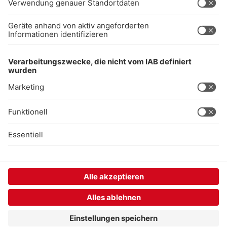
Gong 96.3 Live
Audiothek
Unexpected Application Error!
crypto.randomUUID is not a function
TypeError: crypto.randomUUID is not a function

    at SL.Xp.suspense (https://chat-embed.branchly.io/a
    at https://chat-embed.branchly.io/assets/index.js:88
    at https://chat-embed.branchly.io/assets/index.js:88
    at dL (https://chat-embed.branchly.io/assets/index.j
    at https://chat-embed.branchly.io/assets/index.js:88
    at https://chat-embed.branchly.io/assets/index.js:88
    at https://chat-embed.branchly.io/assets/index.js:88
    at https://chat-embed.branchly.io/assets/index.js:88
    at SL (https://chat-embed.branchly.io/assets/index.j