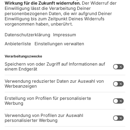
UNTERNEHMEN
Kontakt
Jobs
Sendeempfang
Über uns