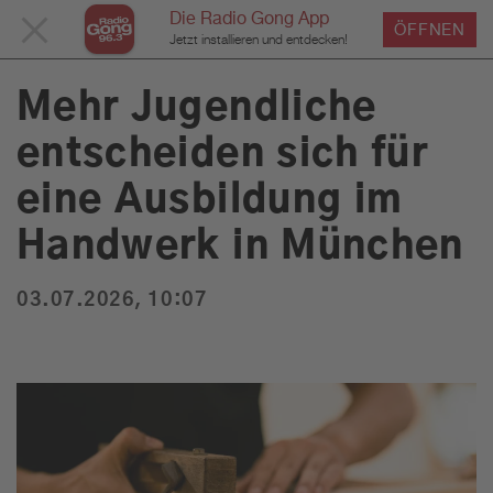
Die Radio Gong App
MENÜ
ÖFFNEN
›
›
›
Home
Service
News
News Detailseite
Du bist hier:
Jetzt installieren und entdecken!
SCHLIESSEN
Mehr Jugendliche
entscheiden sich für
Service
eine Ausbildung im
Programm
Handwerk in München
03.07.2026, 10:07
Werbung
Musik