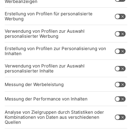
Kontakt
Jobs
Sendeempfang
Über uns
BARRIEREFREIHEIT: WIR ARBEITEN DERZEIT
AKTIV DARAN, UNSERE WEBSITE
BARRIEREFREI ZU GESTALTEN - GEMÄSS D
EN ANFORDERUNGEN DES B
ARRIEREFREIHEITSSTÄRKUNGSGESETZES. W
ENN SIE AUF BARRIEREN STOSSEN ODER UN
TERSTÜTZUNG BENÖTIGEN, KO
NTAKTIEREN SIE UNS GERNE.
Studio-Hotline
(089) 38 38 38 38
info@radiogong.de