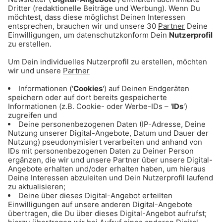
ANZEIGE - Eishockey: Alle Infos & Spiele
des EHC Red Bull München
ANZEIGE - Basketball: Alle Infos & Spiele