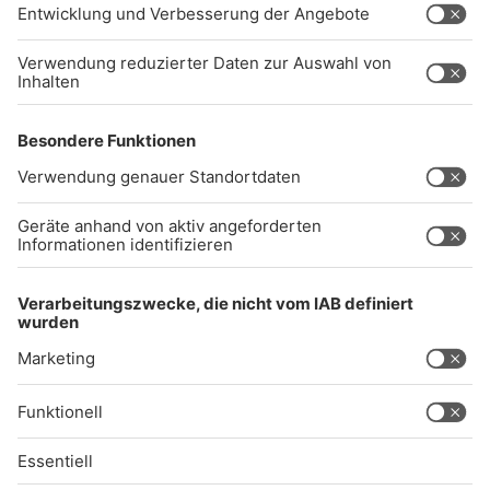
Impressum
Datenschutz
AGB
kommentarrichtlinien
Gong 96.3 Live
Audiothek
Unexpected Application Error!
crypto.randomUUID is not a function
TypeError: crypto.randomUUID is not a function
