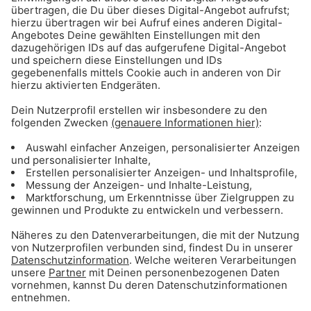
ANZEIGE - Basketball: Alle Infos & Spiele
des FC Bayern Basketball
Gong 96.3 - Mediadaten