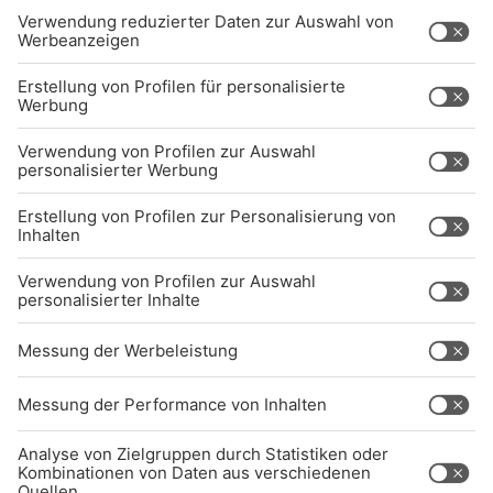
Kontakt
Jobs
Sendeempfang
Über uns
BARRIEREFREIHEIT: WIR ARBEITEN DERZEIT
AKTIV DARAN, UNSERE WEBSITE
BARRIEREFREI ZU GESTALTEN - GEMÄSS D
EN ANFORDERUNGEN DES B
ARRIEREFREIHEITSSTÄRKUNGSGESETZES. W
ENN SIE AUF BARRIEREN STOSSEN ODER UN
TERSTÜTZUNG BENÖTIGEN, KO
NTAKTIEREN SIE UNS GERNE.
Studio-Hotline
(089) 38 38 38 38