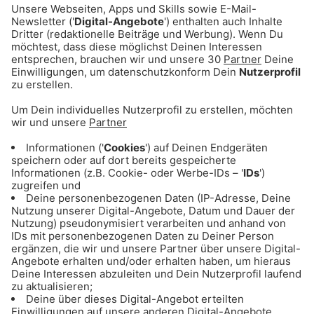
ANZEIGE - Eishockey: Alle Infos & Spiele
des EHC Red Bull München