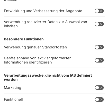
info@radiogong.de
Impressum
Datenschutz
AGB
kommentarrichtlinien
Gong 96.3 Live
Audiothek
Unexpected Application Error!
crypto.randomUUID is not a function