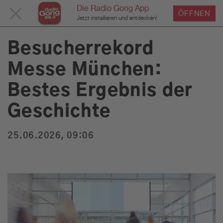
Die Radio Gong App
MENÜ
ÖFFNEN
›
›
›
Home
Service
News
News Detailseite
Du bist hier:
Jetzt installieren und entdecken!
SCHLIESSEN
Besucherrekord
Messe München:
Service
Bestes Ergebnis der
Programm
Geschichte
25.06.2026, 09:06
Werbung
Musik