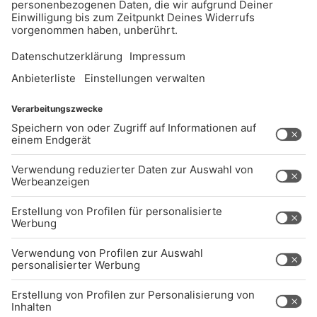
Käseglocke - und wer doch etwas einwickeln
will: nehmt notfalls Backpapier! Das hat eine
weitaus bessere Umweltbilanz, als Alu- und
Frischhaltefolie!
Tipp 27: Biologische
Kaffeekapseln
Pro Jahr fallen weltweit 8000 Tonnen Müll allein
durch Alu-Kaffeekapseln an. Firmen wie
Nespresso versuchen schon möglichst viel
Alukapsel zu recyclen - da werden zum Beispiel
Motorblöcke, Fensterrahmen und Fahrräder
gemacht, aber einfacher ist es, Alukapseln erst
gar nicht zu kaufen!
Immer mehr Firmen stellen kompostierbare
Kaffeekapseln her. Zum Beispiel von
MyCoffeeCup, la Coppa oder rezemo. Diese