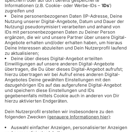
Label, dass die Hilfe wirklich ankommt. Zum
Beispiel in Kleiderkammern und in sozialen
Einrichtungen im In- und Ausland.
Tipp 24: Fermentieren
Fermentieren ist das neue Einfrieren! Kauft euch
einfach ein paar große Einmachgläser und legt
dort Obst und Gemüse ein, das ihr nicht mehr
loskriegt.
Mischt 1 Liter Wasser mit einem Esslöffel
Salz und legt da zum Beispiel Apfel
oder Karotten ein. Keine Sorge: Das Salz macht
das Obst nicht salzig. Mikroorganismen
zersetzen den Zucker in den Zellen und
vermehren sich in der Salzlake und
konservieren.
Nährstoffe und Vitamine bleiben drin- damit