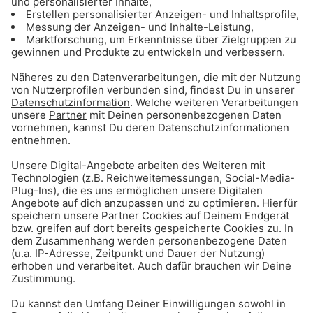
habt ihr immer Obst und Gemüse im Haus und
schmeißt nichts weg!
Tipp 25: Nachhaltige Bank
Viele von uns haben ein wenig Geld auf der Bank
gespart. Wer glaubt, das Geld liegt da sowieso
nur herum - falsch gedacht! Die Bank macht
damit Geschäfte. Und die sind oftmals nicht so
sauber! Viele herkömmliche Banken
unterstützen zum Beispiel das Roden des
Regenwalds im Amazonas oder finanzieren
Waffengeschäfte.
Wechselt also zu einer nachhaltigen Bank: Zum
Beispiel zur GLS Bank, Triodos Bank oder
Umweltbank. Bei der GLS Bank kann man zum
Beispiel selbst mitbestimmen, welche Art von
Projekten mit den Einlagen des eigenen