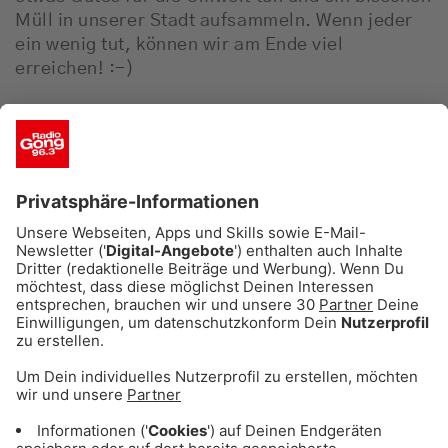
Müll in unserer Stadt aufsammeln. Wenn jeder
ein wenig tut, können wir am Ende viel
erreichen! :-)
Tipp 23: Kleider spenden
Kleidercontainer stehen ja immer wieder in der
Kritik. Wo kommen unsere Klamotten wirklich
hin, werden sie vielleicht nach Afrika
weiterverkauft? Wer auf Nummer Sicher gehen
will:
Ab in die Post mit den Klamotten
!
Es gibt Organisationen, die Kleiderspenden
auch per Paket annehmen! Völlig kostenlos! Zum
Beispiel die
Deutsche Kleiderstiftung
- einfach
Adressformular ausfüllen, Ettikett ausdrucken
und dann in die Post damit.
Während Sammlungen ja anonym sind,
garantiert bei der Deutschen Kleiderstiftung ein