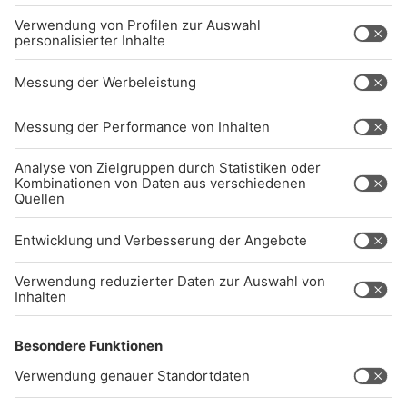
Kapseln werden aus Holz hergestellt. Heißt, ihr
könnt sie ganz einfach im Biomüll entsorgen.
Das Beste dran
: Die Kapseln passen in jede
Nespressomaschine, weil sie die gleiche Größe
haben und sie sind im Vergleich billiger!
Während eine Nespressokapsel zwischen 40 und
50 Cent kostet, liegt die nachhaltigere Variante
bei rund 30 Cent.
Tipp 28: Händewaschen
Dreht den Heißwasserregler am Waschbecken
möglichst wenig auf und wascht euch mit kaltem
Wasser die Hände!
Wissenschaftler haben rausgefunden: Die
meisten von uns waschen ihre Hände mit einer
viel zu hohen Temperatur. Kalt bringt aber
genau so viel! Hauptsache ihr seift die Hände