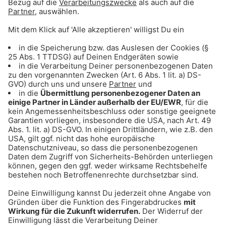
Girokontos gefördert werden sollen. Ökobanken
bieten darüberhinaus oft besonders gute
Konditionen für ökologische Projekte an.
Tipp 26: Alufolie & Co.
verbannen
Pro Kopf schmeißen wir pro Jahr 220 Kilo
Verpackungsmüll weg. Vieles davon entsteht
durch den Online-Versand: Großer Karton,
Schuhkarton, Plastik, zerbrechliches in Styropor
- dagegen hilft nur lokal einkaufen, ABER wir
können es ja einfach lassen, unnötig zum
Beispiel Brotzeit zu verpacken.
Der Umwelt etwas Gutes tun, geht auch schon,
indem ihr Alu- und Frischhaltefolie aus der
Küche verbannt. Für den Snack im Büro
Brotdose mitnehmen, Käse kommt unter die