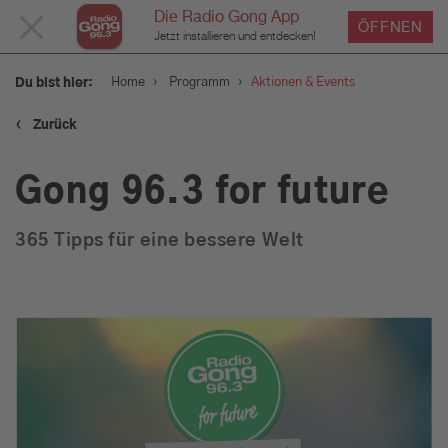
Die Radio Gong App
MENÜ
ÖFFNEN
Jetzt installieren und entdecken!
SCHLIESSEN
›
›
Home
Programm
Aktionen & Events
Du bist hier:
‹
Zurück
Service
Gong 96.3 for future
Programm
365 Tipps für eine bessere Welt
Aktionen & Events
Münchens Beste
Sendungen