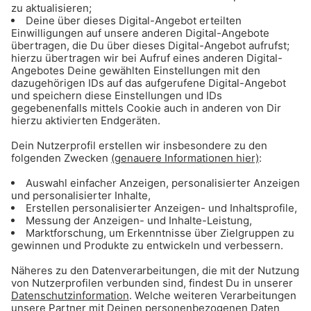
ANZEIGE - Eishockey: Alle Infos & Spiele
des EHC Red Bull München
ANZEIGE - Basketball: Alle Infos & Spiele
des FC Bayern Basketball