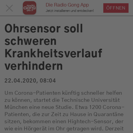
Die Radio Gong App
MENÜ
ÖFFNEN
›
›
›
Home
Service
News
News Detailseite
Du bist hier:
Jetzt installieren und entdecken!
SCHLIESSEN
Ohrsensor soll
schweren
Service
Krankheitsverlauf
Programm
verhindern
22.04.2020, 08:04
Werbung
Um Corona-Patienten künftig schneller helfen
zu können, startet die Technische Universität
Musik
München eine neue Studie. Etwa 1200 Corona-
Patienten, die zur Zeit zu Hause in Quarantäne
sitzen, bekommen einen Hightech-Sensor, der
wie ein Hörgerät im Ohr getragen wird. Derzeit