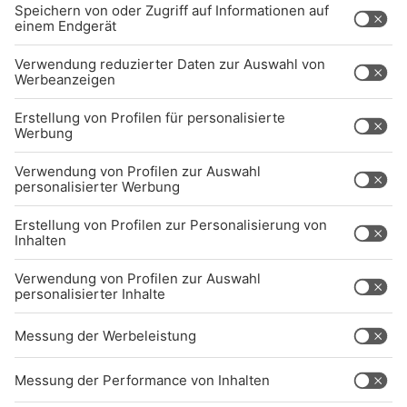
UNTERNEHMEN
Kontakt
Jobs
Sendeempfang
Über uns
BARRIEREFREIHEIT: WIR ARBEITEN DERZEIT
AKTIV DARAN, UNSERE WEBSITE
BARRIEREFREI ZU GESTALTEN - GEMÄSS D
EN ANFORDERUNGEN DES B
ARRIEREFREIHEITSSTÄRKUNGSGESETZES. W
ENN SIE AUF BARRIEREN STOSSEN ODER UN
TERSTÜTZUNG BENÖTIGEN, KO
NTAKTIEREN SIE UNS GERNE.