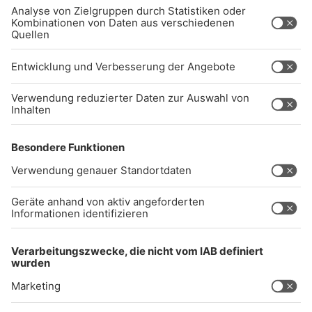
Studio-Hotline
(089) 38 38 38 38
info@radiogong.de
Impressum
Datenschutz
AGB
kommentarrichtlinien
Gong 96.3 Live
Audiothek
Unexpected Application Error!