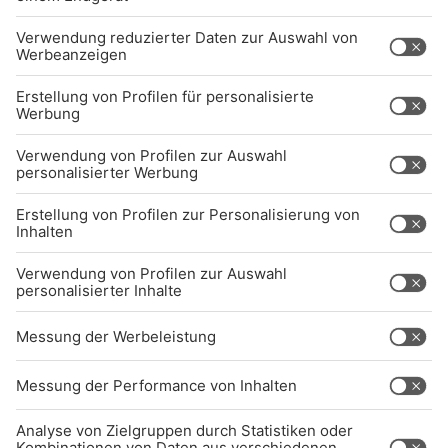
UNTERNEHMEN
Kontakt
Jobs
Sendeempfang
Über uns
BARRIEREFREIHEIT: WIR ARBEITEN DERZEIT
AKTIV DARAN, UNSERE WEBSITE
BARRIEREFREI ZU GESTALTEN - GEMÄSS D
EN ANFORDERUNGEN DES B
ARRIEREFREIHEITSSTÄRKUNGSGESETZES. W
ENN SIE AUF BARRIEREN STOSSEN ODER UN
TERSTÜTZUNG BENÖTIGEN, KO
NTAKTIEREN SIE UNS GERNE.
Studio-Hotline