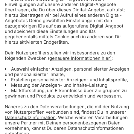
ANZEIGE - Basketball: Alle Infos & Spiele
des FC Bayern Basketball
Gong 96.3 - Mediadaten