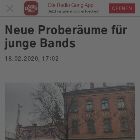
Die Radio Gong App
MENÜ
ÖFFNEN
›
›
›
Home
Service
News
News Detailseite
Du bist hier:
Jetzt installieren und entdecken!
SCHLIESSEN
Neue Proberäume für
junge Bands
Service
18.02.2020, 17:02
Programm
Werbung
Musik