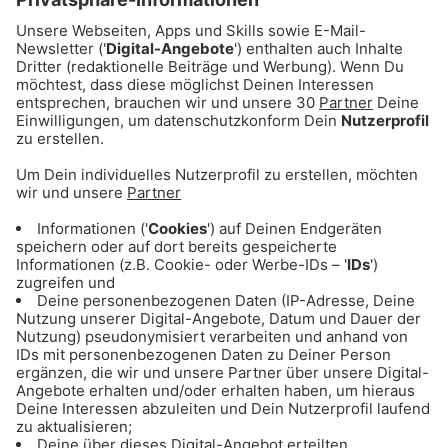
ANZEIGE - Eishockey: Alle Infos & Spiele
des EHC Red Bull München