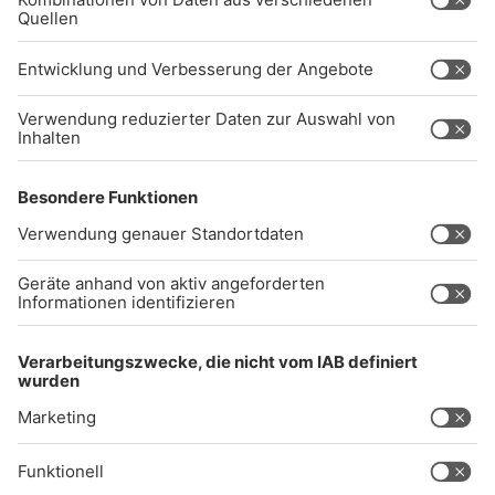
(089) 38 38 38 38
info@radiogong.de
Impressum
Datenschutz
AGB
kommentarrichtlinien
Gong 96.3 Live
Audiothek
Unexpected Application Error!