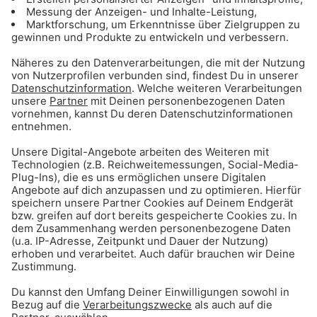
Gong 96.3 - Mediadaten
ANZEIGE - Sichere dir Tagestickets für
den Triassic Park auf der Steinplatte