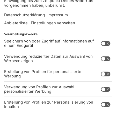
UNTERNEHMEN
Kontakt
Jobs
Sendeempfang
Über uns
BARRIEREFREIHEIT: WIR ARBEITEN DERZEIT