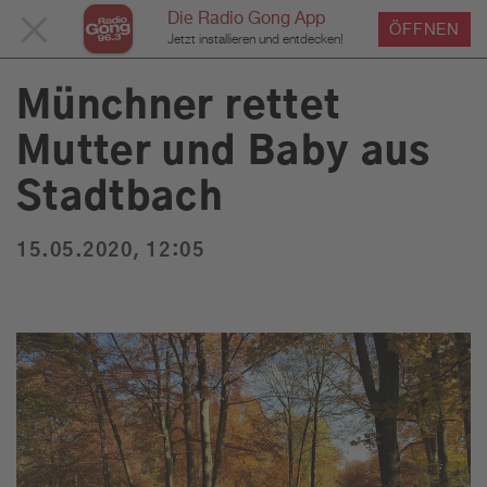
Die Radio Gong App
MENÜ
ÖFFNEN
›
›
›
Home
Service
News
News Detailseite
Du bist hier:
Jetzt installieren und entdecken!
SCHLIESSEN
Münchner rettet
Mutter und Baby aus
Service
Stadtbach
Programm
15.05.2020, 12:05
Werbung
Musik