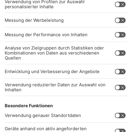
AKTIV DARAN, UNSERE WEBSITE
BARRIEREFREI ZU GESTALTEN - GEMÄSS D
EN ANFORDERUNGEN DES B
ARRIEREFREIHEITSSTÄRKUNGSGESETZES. W
ENN SIE AUF BARRIEREN STOSSEN ODER UN
TERSTÜTZUNG BENÖTIGEN, KO
NTAKTIEREN SIE UNS GERNE.
Studio-Hotline
(089) 38 38 38 38
info@radiogong.de
Impressum
Datenschutz
AGB
kommentarrichtlinien