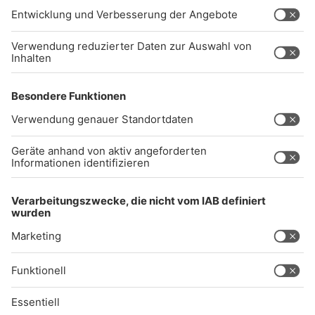
Impressum
Datenschutz
AGB
kommentarrichtlinien
Gong 96.3 Live
Audiothek
Unexpected Application Error!
crypto.randomUUID is not a function
TypeError: crypto.randomUUID is not a function
