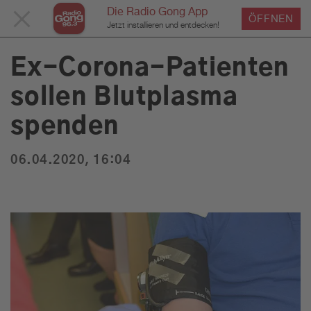
Die Radio Gong App
MENÜ
ÖFFNEN
›
›
›
Home
Service
News
News Detailseite
Du bist hier:
Jetzt installieren und entdecken!
SCHLIESSEN
Ex-Corona-Patienten
sollen Blutplasma
Service
spenden
Programm
06.04.2020, 16:04
Werbung
Musik