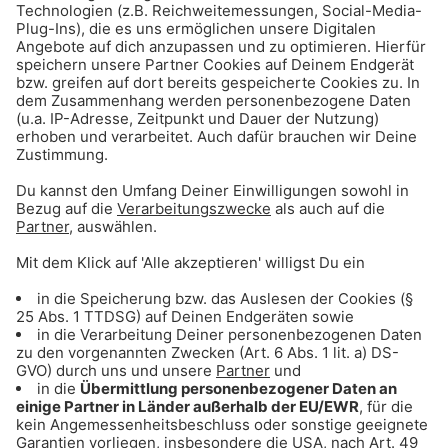
Gong 96.3 - Mediadaten
ANZEIGE - Sichere dir Tagestickets für
den Triassic Park auf der Steinplatte