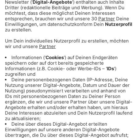
ANZEIGE – Das Kartoffelkombinat –
Gutes Gemüse und gutes Wirtschaften
ANZEIGE - Eishockey: Alle Infos & Spiele
des EHC Red Bull München