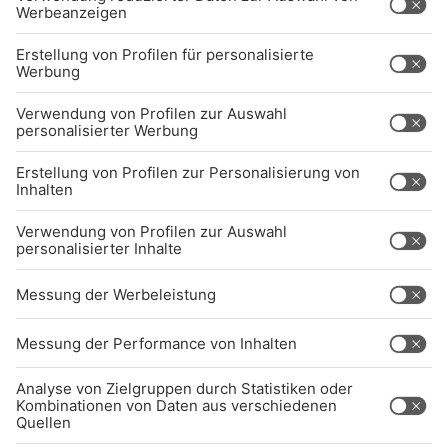
Kontakt
Jobs
Sendeempfang
Über uns
BARRIEREFREIHEIT: WIR ARBEITEN DERZEIT
AKTIV DARAN, UNSERE WEBSITE
BARRIEREFREI ZU GESTALTEN - GEMÄSS D
EN ANFORDERUNGEN DES B
ARRIEREFREIHEITSSTÄRKUNGSGESETZES. W
ENN SIE AUF BARRIEREN STOSSEN ODER UN
TERSTÜTZUNG BENÖTIGEN, KO
NTAKTIEREN SIE UNS GERNE.
Studio-Hotline
(089) 38 38 38 38
info@radiogong.de