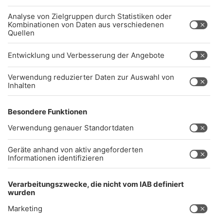
Studio-Hotline
(089) 38 38 38 38
info@radiogong.de
Impressum
Datenschutz
AGB
kommentarrichtlinien
Gong 96.3 Live
Audiothek