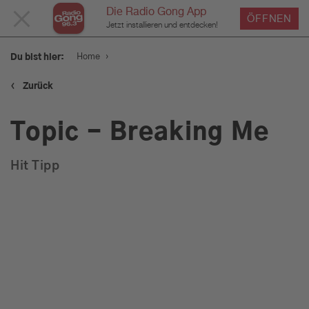
Die Radio Gong App
MENÜ
ÖFFNEN
Jetzt installieren und entdecken!
SCHLIESSEN
›
Home
Du bist hier:
‹
Zurück
Service
Topic - Breaking Me
Programm
Hit Tipp
Werbung
Musik