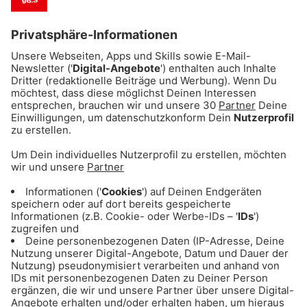
Hit Tipp
Robin Schulz feat. Alida - In your eyes
Hit Tipp