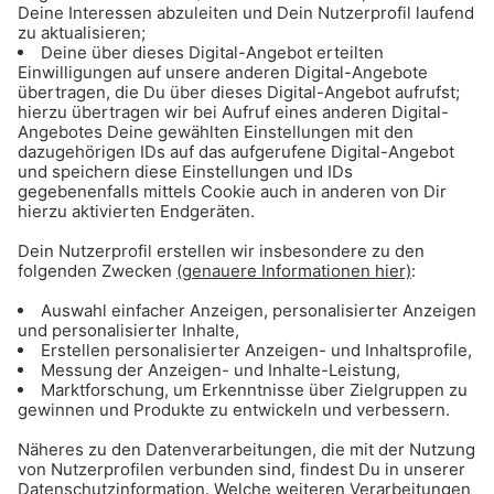
The Weeknd - Blinding Lights
Hit Tipp