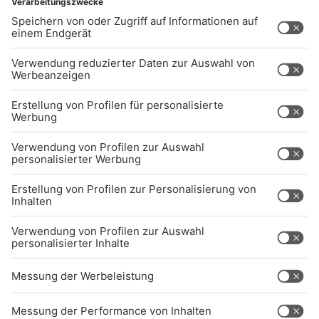
UNTERNEHMEN
Kontakt
Jobs
Sendeempfang
Über uns
BARRIEREFREIHEIT: WIR ARBEITEN DERZEIT
AKTIV DARAN, UNSERE WEBSITE
BARRIEREFREI ZU GESTALTEN - GEMÄSS D
EN ANFORDERUNGEN DES B
ARRIEREFREIHEITSSTÄRKUNGSGESETZES. W
ENN SIE AUF BARRIEREN STOSSEN ODER UN
TERSTÜTZUNG BENÖTIGEN, KO
NTAKTIEREN SIE UNS GERNE.