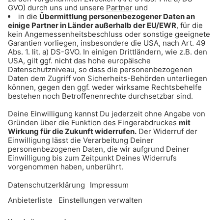
Alle Farben & Justin Jesso - As Far As Feelings
Go
Hit Tipp