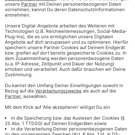
Fritz Kalkbrenner – Kings & Queens
Hit Tipp