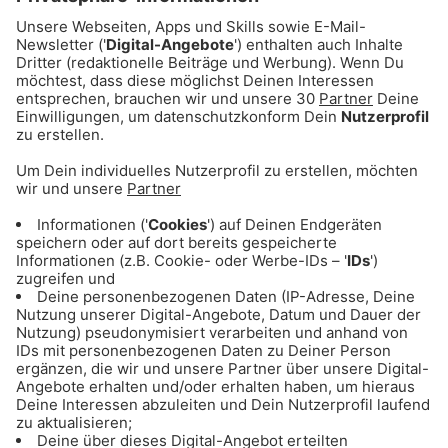
Wir verwenden einen Service
eines Drittanbieters, um
Videoinhalte einzubetten. Dieser
Service kann Daten zu Ihren
Aktivitäten sammeln. Bitte lesen
Sie die Details durch und stimmen
Sie der Nutzung des Service zu,
um dieses Video anzusehen.
Mehr Informationen
Akzeptieren
powered by
Usercentrics Consent
Management Platform
Das könnte dich auch
interessieren