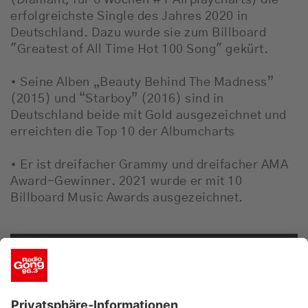
(Diamant, für 6 Wochen #1 Airplaycharts) die
erfolgreichste Single des Jahres 2020 in
Deutschland. Dazu wurde sie zum Billboard
"Greatest of All Time Hot 100 Song" gekürt.
• Seine Alben „Beauty Behind The Madness”
(2015) und “Starboy” (2016) sind in
Deutschland beide mit Gold ausgezeichnet und
erreichten die Top 10 der Albumcharts
• Er ist dreifacher Grammy und dreifacher AMA
Award-Gewinner. 2021 wurde er mit 10
Billboard Music Awards ausgezeichnet.
Wir benötigen Ihre Zustimmung,
um den YouTube Video-Service zu
laden!