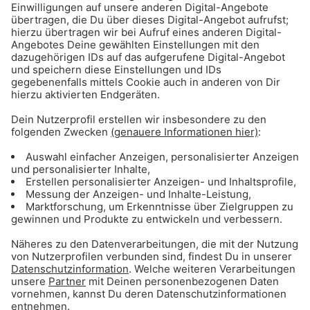
MICHAEL PATRICK KELLY - BLURRY EYES
Mikes Hit-Tipp