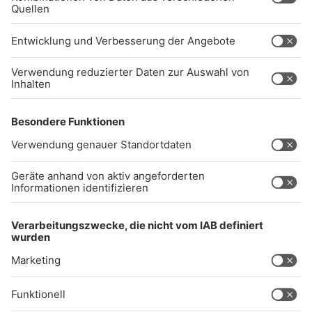
info@radiogong.de
Impressum
Datenschutz
AGB
kommentarrichtlinien
Gong 96.3 Live
Audiothek
Unexpected Application Error!