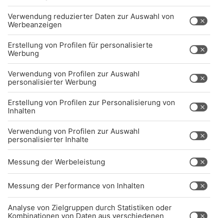
UNTERNEHMEN
Kontakt
Jobs
Sendeempfang
Über uns
BARRIEREFREIHEIT: WIR ARBEITEN DERZEIT
AKTIV DARAN, UNSERE WEBSITE
BARRIEREFREI ZU GESTALTEN - GEMÄSS D
EN ANFORDERUNGEN DES B
ARRIEREFREIHEITSSTÄRKUNGSGESETZES. W
ENN SIE AUF BARRIEREN STOSSEN ODER UN
TERSTÜTZUNG BENÖTIGEN, KO
NTAKTIEREN SIE UNS GERNE.
Studio-Hotline
(089) 38 38 38 38