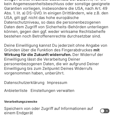
Jason Derulo - Acapulco
Mikes Hit-Tipp