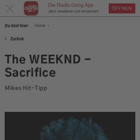
Die Radio Gong App
MENÜ
ÖFFNEN
Jetzt installieren und entdecken!
SCHLIESSEN
›
Home
Du bist hier:
‹
Zurück
Service
The WEEKND -
Programm
Sacrifice
Mikes Hit-Tipp
Werbung
Musik