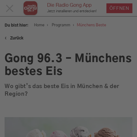
Die Radio Gong App
MENÜ
ÖFFNEN
Jetzt installieren und entdecken!
SCHLIESSEN
›
›
Home
Programm
Münchens Beste
Du bist hier:
‹
Zurück
Service
Gong 96.3 – Münchens
Programm
bestes Eis
Wo gibt’s das beste Eis in München & der
Aktionen & Events
Region?
Münchens Beste
Sendungen