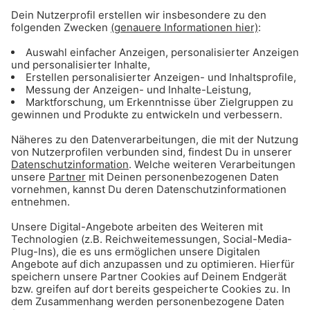
Gong 96.3 – Münchens beste Currywurst