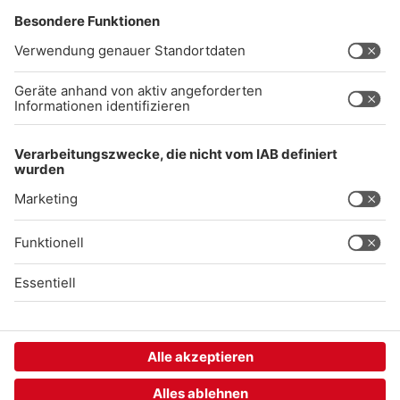
Impressum
Datenschutz
AGB
kommentarrichtlinien
Gong 96.3 Live
Audiothek
Unexpected Application Error!
crypto.randomUUID is not a function
TypeError: crypto.randomUUID is not a function

    at SL.Xp.suspense (https://chat-embed.branchly.io/a
    at https://chat-embed.branchly.io/assets/index.js:88
    at https://chat-embed.branchly.io/assets/index.js:88
    at dL (https://chat-embed.branchly.io/assets/index.j
    at https://chat-embed.branchly.io/assets/index.js:88
    at https://chat-embed.branchly.io/assets/index.js:88