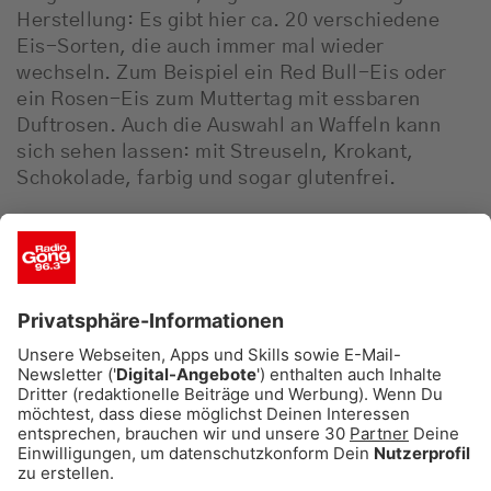
Herstellung: Es gibt hier ca. 20 verschiedene
Eis-Sorten, die auch immer mal wieder
wechseln. Zum Beispiel ein Red Bull-Eis oder
ein Rosen-Eis zum Muttertag mit essbaren
Duftrosen. Auch die Auswahl an Waffeln kann
sich sehen lassen: mit Streuseln, Krokant,
Schokolade, farbig und sogar glutenfrei.
10.
Der verrückte Eismacher
- 3,90 €
**
Schwabing
Beim verrückten Eismacher ist der Name
Programm: Matthias stellt täglich Eissorten aus
den verschiedensten Geschmackskompositionen
her. Von Gorgonzola-, Weißwurst- oder
Pommes-Eis über Zwiebel-, Knoblauch-Feigen-
und Currywurst-Eis bis hin zu Sorten wie
Erdbeer-Basilikum, Kirsche-Birne oder