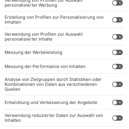
BARRIEREFREIHEIT: WIR ARBEITEN DERZEIT
AKTIV DARAN, UNSERE WEBSITE
BARRIEREFREI ZU GESTALTEN - GEMÄSS D
EN ANFORDERUNGEN DES B
ARRIEREFREIHEITSSTÄRKUNGSGESETZES. W
ENN SIE AUF BARRIEREN STOSSEN ODER UN
TERSTÜTZUNG BENÖTIGEN, KO
NTAKTIEREN SIE UNS GERNE.
Studio-Hotline
(089) 38 38 38 38
info@radiogong.de