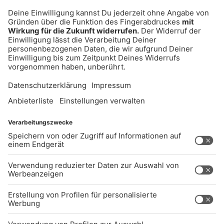
UNTERNEHMEN
Kontakt
Jobs
Sendeempfang
Über uns