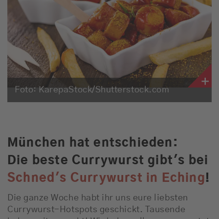
Empfang
Webradio
Moderatoren
Team
Foto: KarepaStock/Shutterstock.com
Werbung
Musik
München hat entschieden:
Die beste Currywurst gibt's bei
Schned's Currywurst in Eching
!
Die ganze Woche habt ihr uns eure liebsten
Currywurst-Hotspots geschickt. Tausende