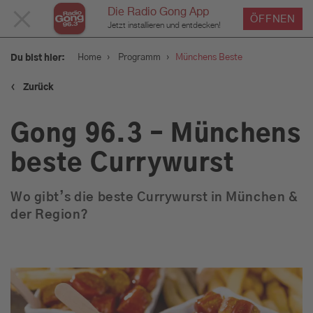
Die Radio Gong App
MENÜ
ÖFFNEN
Jetzt installieren und entdecken!
SCHLIESSEN
›
›
Home
Programm
Münchens Beste
Du bist hier:
‹
Zurück
Service
Gong 96.3 – Münchens
Programm
beste Currywurst
Wo gibt’s die beste Currywurst in München &
Aktionen & Events
der Region?
Münchens Beste
Sendungen