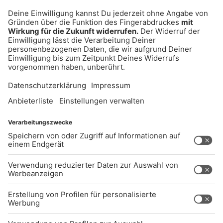
UNTERNEHMEN
Kontakt
Jobs
Sendeempfang
Über uns