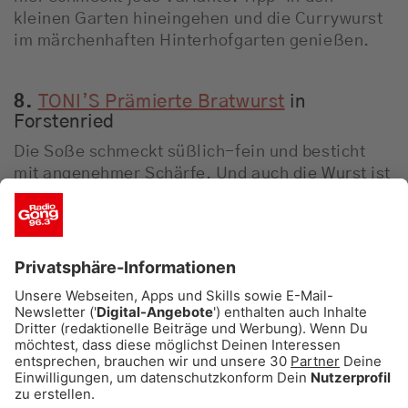
kleinen Garten hineingehen und die Currywurst
im märchenhaften Hinterhofgarten genießen.
8.
TONI’S Prämierte Bratwurst
in
Forstenried
Die Soße schmeckt süßlich-fein und besticht
mit angenehmer Schärfe. Und auch die Wurst ist
stets von exzellenter Qualität.
9.
Best Worscht in Town
, Theresienhöhe
Einfach 100 Prozent Fleisch ohne alles – sprich
ohne künstliche Geschmacksverstärker. Dazu
gibts handausgehobenem Bauernbrot.
10.
Curry 85
in Gräfelfing und Riem