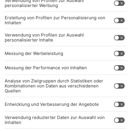
BARRIEREFREIHEIT: WIR ARBEITEN DERZEIT
AKTIV DARAN, UNSERE WEBSITE
BARRIEREFREI ZU GESTALTEN - GEMÄSS D
EN ANFORDERUNGEN DES B
ARRIEREFREIHEITSSTÄRKUNGSGESETZES. W
ENN SIE AUF BARRIEREN STOSSEN ODER UN
TERSTÜTZUNG BENÖTIGEN, KO
NTAKTIEREN SIE UNS GERNE.
Studio-Hotline
(089) 38 38 38 38
info@radiogong.de