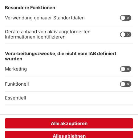
Impressum
Datenschutz
AGB
kommentarrichtlinien
Gong 96.3 Live
Audiothek
Unexpected Application Error!
crypto.randomUUID is not a function
TypeError: crypto.randomUUID is not a function

    at SL.Xp.suspense (https://chat-embed.branchly.io/a
    at https://chat-embed.branchly.io/assets/index.js:88
    at https://chat-embed.branchly.io/assets/index.js:88
    at dL (https://chat-embed.branchly.io/assets/index.j
    at https://chat-embed.branchly.io/assets/index.js:88
    at https://chat-embed.branchly.io/assets/index.js:88