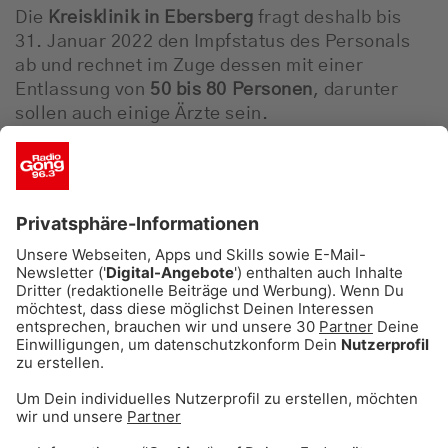
Die
Kreisklinik in Ebersberg
fragt deshalb bis
31. Januar 2022 den Impfstatus des Personals
ab und rechnet im Zuge dessen mit einer
Entlassung von
50 bis 80 Personen
, darunter
sollen auch einige Ärzte sein.
Bis 15. März 2022 muss das Haus dann die
Namen der Beschäftigten, die keinen Nachweis
erbracht haben, an das
Gesundheitsamt
melden
.
Das Gesundheitsamt wird dann
voraussichtlich ein
Beschäftigungs- und
Betretungsverbot
für die Betroffenen erlassen.
Der Geschäftsführer der Klinik möchte
allerdings durch Einzelgespräche noch den ein
oder anderen Mitarbeiter oder Mitarbeiterin
von
der Impfung überzeugen.
Das verlorene Personal soll dann mit