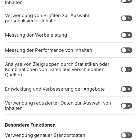
BARRIEREFREIHEIT: WIR ARBEITEN DERZEIT
AKTIV DARAN, UNSERE WEBSITE
BARRIEREFREI ZU GESTALTEN - GEMÄSS D
EN ANFORDERUNGEN DES B
ARRIEREFREIHEITSSTÄRKUNGSGESETZES. W
ENN SIE AUF BARRIEREN STOSSEN ODER UN
TERSTÜTZUNG BENÖTIGEN, KO
NTAKTIEREN SIE UNS GERNE.
Studio-Hotline
(089) 38 38 38 38
info@radiogong.de
Impressum
Datenschutz
AGB
kommentarrichtlinien