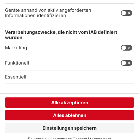
Gong 96.3 Live
Audiothek
Unexpected Application Error!
crypto.randomUUID is not a function
TypeError: crypto.randomUUID is not a function

    at SL.Xp.suspense (https://chat-embed.branchly.io/a
    at https://chat-embed.branchly.io/assets/index.js:88
    at https://chat-embed.branchly.io/assets/index.js:88
    at dL (https://chat-embed.branchly.io/assets/index.j
    at https://chat-embed.branchly.io/assets/index.js:88
    at https://chat-embed.branchly.io/assets/index.js:88
    at https://chat-embed.branchly.io/assets/index.js:88
    at https://chat-embed.branchly.io/assets/index.js:88
    at SL (https://chat-embed.branchly.io/assets/index.j
    at kp (https://chat-embed.branchly.io/assets/index.