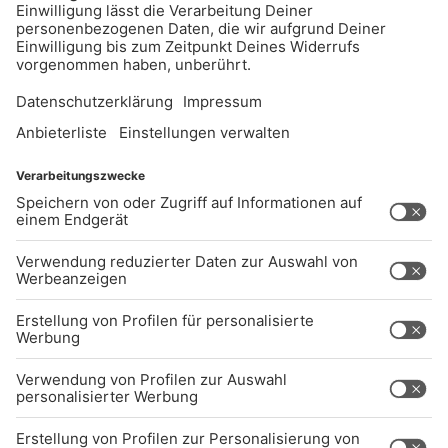
UNTERNEHMEN
Kontakt
Jobs
Sendeempfang
Über uns