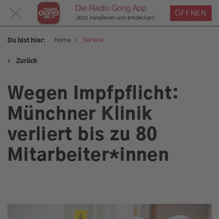
Die Radio Gong App
MENÜ
ÖFFNEN
Jetzt installieren und entdecken!
SCHLIESSEN
›
Home
Service
Du bist hier:
‹
Zurück
Service
Wegen Impfpflicht:
Verkehr und Blitzer
Münchner Klinik
verliert bis zu 80
Wetter
Mitarbeiter*innen
Was geht am Wochenende:
Tipps für euer Wochenende
in München