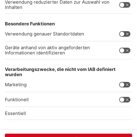
Impressum
Datenschutz
AGB
kommentarrichtlinien
Gong 96.3 Live
Audiothek
Unexpected Application Error!
crypto.randomUUID is not a function
TypeError: crypto.randomUUID is not a function

    at SL.Xp.suspense (https://chat-embed.branchly.io/a
    at https://chat-embed.branchly.io/assets/index.js:88
    at https://chat-embed.branchly.io/assets/index.js:88