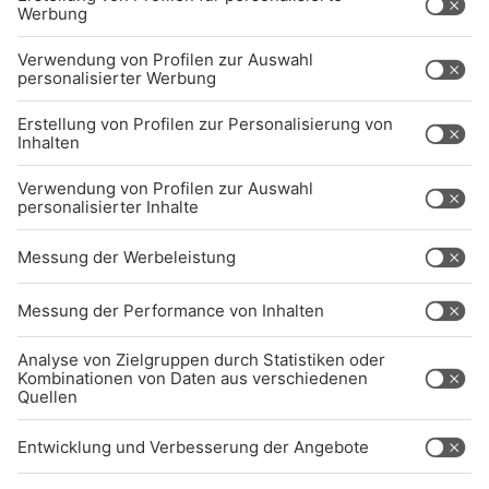
Über uns
BARRIEREFREIHEIT: WIR ARBEITEN DERZEIT
AKTIV DARAN, UNSERE WEBSITE
BARRIEREFREI ZU GESTALTEN - GEMÄSS D
EN ANFORDERUNGEN DES B
ARRIEREFREIHEITSSTÄRKUNGSGESETZES. W
ENN SIE AUF BARRIEREN STOSSEN ODER UN
TERSTÜTZUNG BENÖTIGEN, KO
NTAKTIEREN SIE UNS GERNE.
Studio-Hotline
(089) 38 38 38 38
info@radiogong.de