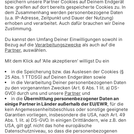
Gong 96.3 PartyGong
Dance, House und Club-Classics zum Abtanzen
und Party feiern
Gong 96.3 2000er Hits
Rihanna, Justin Timberlake & Co.: Der Sound
der Superstars