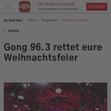
Die Radio Gong App
MENÜ
ÖFFNEN
Jetzt installieren und entdecken!
SCHLIESSEN
›
›
Home
Programm
Aktionen & Events
Du bist hier:
‹
Zurück
Service
Gong 96.3 rettet eure
Programm
Weihnachtsfeier
Aktionen & Events
Münchens Beste
Sendungen