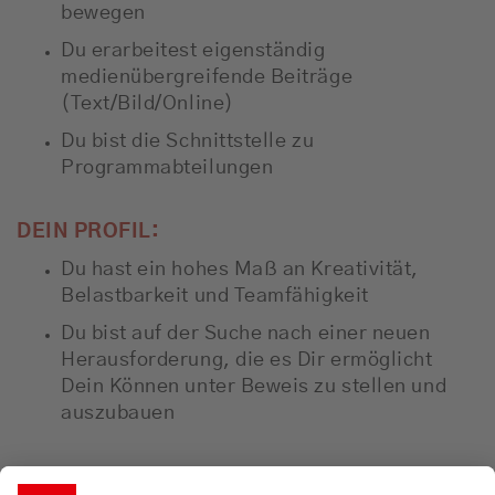
bewegen
Du erarbeitest eigenständig
medienübergreifende Beiträge
(Text/Bild/Online)
Du bist die Schnittstelle zu
Programmabteilungen
DEIN PROFIL:
Du hast ein hohes Maß an Kreativität,
Belastbarkeit und Teamfähigkeit
Du bist auf der Suche nach einer neuen
Herausforderung, die es Dir ermöglicht
Dein Können unter Beweis zu stellen und
auszubauen
WIR BIETEN DIR: