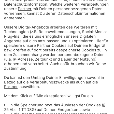
Die beste Musik in den Gong
96.3 Streams
Gong 96.3 Top 50: Hier gehts zum Stream!