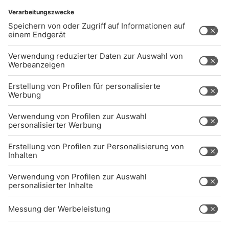
UNTERNEHMEN
Kontakt
Jobs
Sendeempfang
Über uns
BARRIEREFREIHEIT: WIR ARBEITEN DERZEIT
AKTIV DARAN, UNSERE WEBSITE
BARRIEREFREI ZU GESTALTEN - GEMÄSS D
EN ANFORDERUNGEN DES B
ARRIEREFREIHEITSSTÄRKUNGSGESETZES. W
ENN SIE AUF BARRIEREN STOSSEN ODER UN
TERSTÜTZUNG BENÖTIGEN, KO