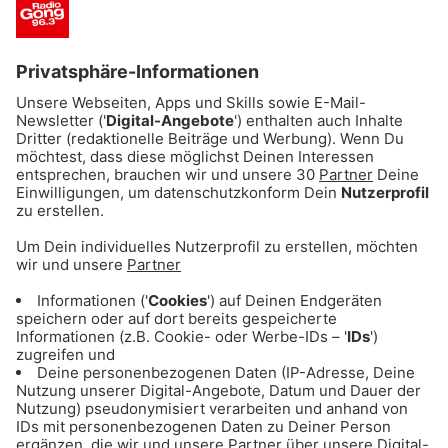
Eine fundierte Ausbildung mit externen
Fortbildungen z.B. bei der Bayerischen
Landeszentrale für neue Medien
Eine Festanstellung in Vollzeit
Eine leistungsgerechte Bezahlung und die
Möglichkeit einer Bezuschussung zur
betrieblichen Altersvorsorge
30 Tage Urlaub
Ein hochmotiviertes, professionelles und
modernes Umfeld inkl. sympathischen
Team
Eine steile Lernkurve mit vielen
spannenden Herausforderungen
Wir freuen uns über Deine aussagekräftige
Bewerbung unter Angabe Deiner