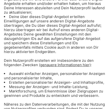
Gehaltsvorstellung und des frühestmöglichen
Eintrittstermins per E-Mail an:
bewerbung@radiogong.de
Radio Gong 96.3 setzt sich für eine wertschätzende
Unternehmenskultur, frei von jeglichen Vorurteilen, ein. Daher
begrüßen wir alle Bewerbungen unabhängig von Herkunft, sexueller
Orientierung, Behinderung, Religion, Alter und Geschlecht.
Radio Gong 2000 GmbH & Co. KG, Richard-Strauss-Str. 48,
81677 München