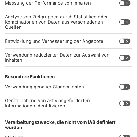
NTAKTIEREN SIE UNS GERNE.
Studio-Hotline
(089) 38 38 38 38
info@radiogong.de
Impressum
Datenschutz
AGB
kommentarrichtlinien
Gong 96.3 Live
Audiothek