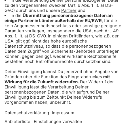
Gong 96.3 Party Gong: Hier den Stream starten!