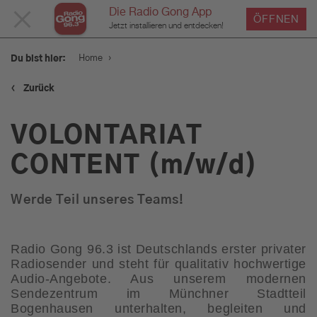
Die Radio Gong App
MENÜ
ÖFFNEN
Jetzt installieren und entdecken!
SCHLIESSEN
›
Home
Du bist hier:
‹
Zurück
Service
VOLONTARIAT
Programm
CONTENT (m/w/d)
Werde Teil unseres Teams!
Werbung
Radio Gong 96.3 ist Deutschlands erster privater
Musik
Radiosender und steht für qualitativ hochwertige
Audio-Angebote. Aus unserem modernen
Sendezentrum im Münchner Stadtteil
Bogenhausen unterhalten, begleiten und