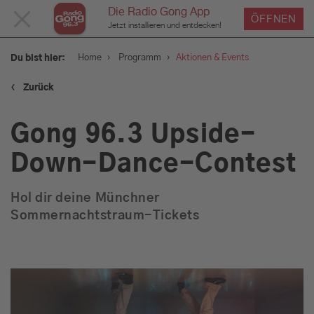
Die Radio Gong App
MENÜ
ÖFFNEN
Jetzt installieren und entdecken!
SCHLIESSEN
›
›
Home
Programm
Aktionen & Events
Du bist hier:
‹
Zurück
Service
Gong 96.3 Upside-
Programm
Down-Dance-Contest
Hol dir deine Münchner
Aktionen & Events
Sommernachtstraum-Tickets
Münchens Beste
Sendungen