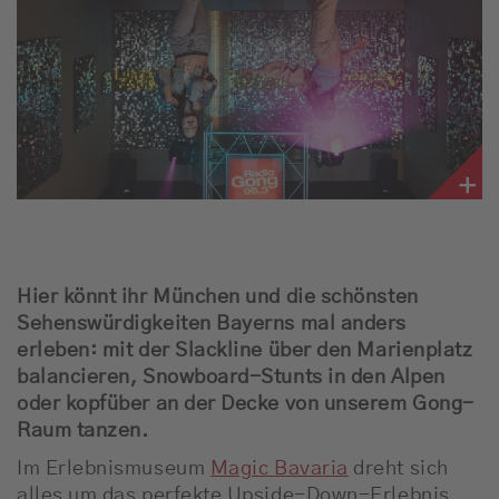
Empfang
Webradio
Moderatoren
Team
Werbung
Hier könnt ihr München und die schönsten
Musik
Sehenswürdigkeiten Bayerns mal anders
erleben: mit der Slackline über den Marienplatz
balancieren, Snowboard-Stunts in den Alpen
oder kopfüber an der Decke von unserem Gong-
Raum tanzen.
Im Erlebnismuseum
Magic Bavaria
dreht sich
alles um das perfekte Upside-Down-Erlebnis.