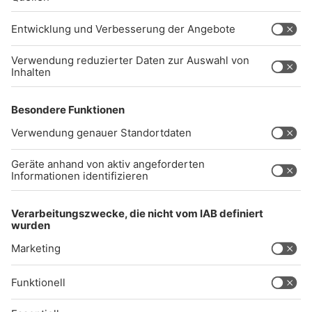
info@radiogong.de
Impressum
Datenschutz
AGB
kommentarrichtlinien
Gong 96.3 Live
Audiothek
Unexpected Application Error!
crypto.randomUUID is not a function