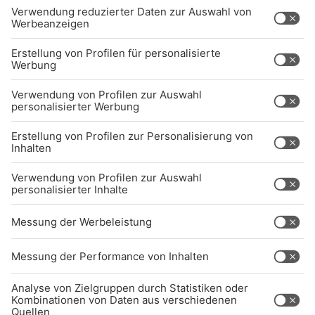
Kontakt
Jobs
Sendeempfang
Über uns
BARRIEREFREIHEIT: WIR ARBEITEN DERZEIT
AKTIV DARAN, UNSERE WEBSITE
BARRIEREFREI ZU GESTALTEN - GEMÄSS D
EN ANFORDERUNGEN DES B
ARRIEREFREIHEITSSTÄRKUNGSGESETZES. W
ENN SIE AUF BARRIEREN STOSSEN ODER UN
TERSTÜTZUNG BENÖTIGEN, KO
NTAKTIEREN SIE UNS GERNE.
Studio-Hotline
(089) 38 38 38 38