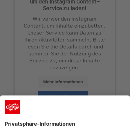
um den Instagram Content-
Service zu laden!
Wir verwenden Instagram
Content, um Inhalte einzubetten.
Dieser Service kann Daten zu
Ihren Aktivitäten sammeln. Bitte
lesen Sie die Details durch und
stimmen Sie der Nutzung des
Service zu, um diese Inhalte
anzuzeigen.
Mehr Informationen
Akzeptieren
powered by
Usercentrics Consent
Management Platform