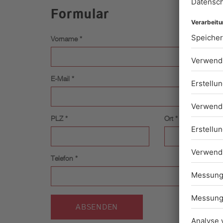
Formular
Vorname *
E-Mail *
PLZ *
Ort *
Telefon *
ABSENDEN