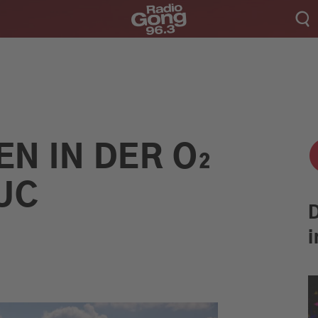
N IN DER O₂
UC
i