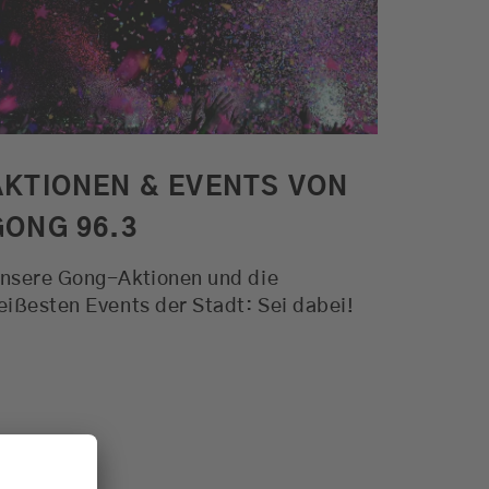
Alle Aktionen. Der Verkehr und
das Wetter für München und viele
weitere Funktionen
MEHR ERFAHREN
AKTIONEN & EVENTS VON
GONG 96.3
nsere Gong-Aktionen und die
eißesten Events der Stadt: Sei dabei!