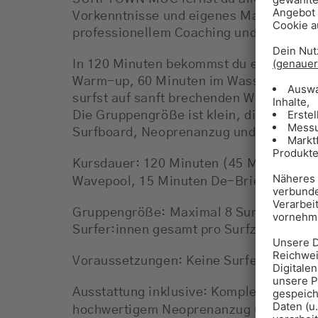
Vorkenntnisse und eigenes Material, ab
professionellem Coaching und sicherer 
In 120 Minuten bekommst du ein komplet
Warm-up, 60 Minuten im Wasser und ei
surfst auf sanft brechenden Wellen in h
Die Gruppengröße ist klein, die Betreuu
Surfboard, Neoprenanzug und Helm sind 
Kursdauer: 120 Minuten (45 Minuten Bri
Wavepool, 15 Minuten De-Briefing
)
Gruppengröße: Maximal 8 Surfer:innen 
Surfer:innen gesamt pro Surfzone
Voraussetzungen: Keine Surferfahrung e
Ausstattung inklusive: Komplettes Surf
hochwertigem Neoprenanzug und Surfhel