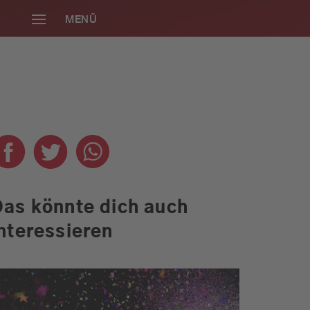
MENÜ
SCHLIESSEN
Das könnte dich auch
nteressieren
Die neue Radio
Gong 96.3
Smartphone-App