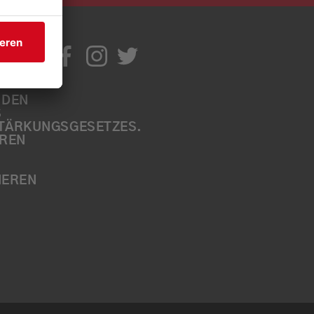
IR
TIV
ITE
EN A
B
ÄRKUNGSGESETZES. W
EN S
EN SI