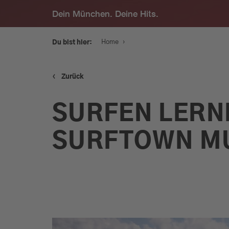
Dein München. Deine Hits.
›
Home
Du bist hier:
‹
Zurück
Service
SURFEN LERNE
Programm
SURFTOWN M
Werbung
Musik