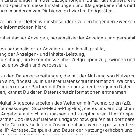
er mit jeder Menge Spaß,
Betreuung.
tes Surf-Erlebnis mit Theorie,
nem kurzen De-Briefing danach. Du
üfttiefem Wasser – ideal zum Üben!
ng intensiv, das Equipment top:
inklusive.
efing, 60 Minuten Surfen im
pro Surfcoach, maximal 14
rforderlich
-Equipment inklusive Softboard,
m wird gestellt