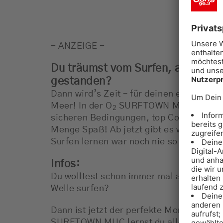
- ANZEIGE -
Du träumst vom Surfen, aber hast
gestanden?
Dann wird’s Zeit – für deinen ersten Rid
Meer! In der O
SURFTOWN MUC lernst du
2
sicheren Bedingungen, top Coaches, oh
Menge Spaß! Ab jetzt gibt es wieder täg
Surfen lernen war noch nie so einfach.
Infos:
Du wolltest schon immer mal auf einem S
Welle surfen?
Dann ist jetzt der perfekte Moment! In d
SURFTOWN MUC lernst du alle Grundlag