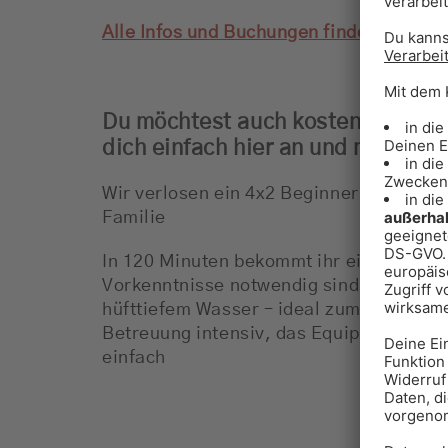
Alle Infos und Buchungen findest du hier
Du möchtest auch kostenlose Ti
dich einfach hier an und mit etwa
Wir verlosen ein 4x2 Beginner Tickets f
Familie
In 120 Minuten bekommt ihr ein komplet
Vorkenntnisse notwendig sind. Du surfst
hüfttiefem Wasser – ideal zum Üben! Die
Betreuung intensiv, das Equipment top. 
einfach