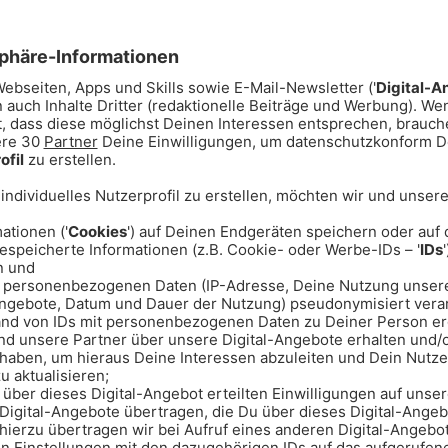
 noch nie auf dem Brett
e auf der perfekten Welle wie am
 surfen so einfach wie nie – mit
ne eigenes Equipment und jeder
lich Beginner- und Kids-Surfkurse.
urfbrett stehen und deine erste
er First-Timer Surfsession in der O₂
en des Surfens – ganz ohne