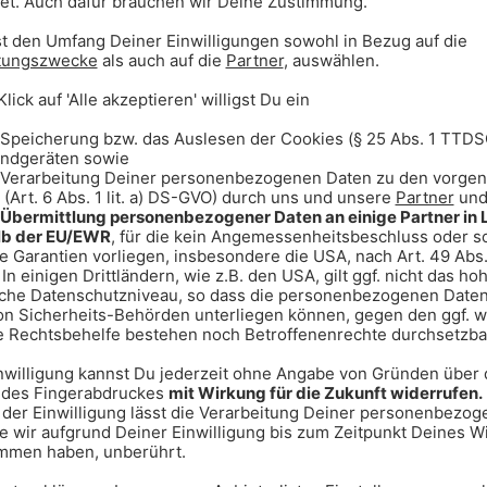
ckets gewinnen? Dann melde
s Glück bist du dabei!
ür dich und deine Freunde und
tes Surf-Erlebnis, bei dem keine
 auf sanft brechenden Wellen in
 Gruppengröße ist klein, die
Surfen lernen war noch nie so