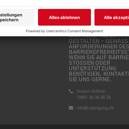
BARRIEREFREIHEIT: W
ARBEITEN DERZEIT AK
DARAN, UNSERE WEBS
BARRIEREFREI ZU
GESTALTEN - GEMÄSS D
NFORDERUNGEN DES 
ARRIEREFREIHEITSST
ENN SIE AUF BARRIER
TOSSEN ODER UN
TERSTÜTZUNG BE
NÖTIGEN, KONTAKTIER
E UNS GERNE.
Studio-Hotline
(089) 38 38 38 38
info@radiogong.de