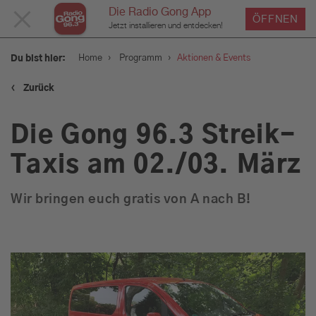
Die Radio Gong App
MENÜ
ÖFFNEN
Jetzt installieren und entdecken!
SCHLIESSEN
›
›
Home
Programm
Aktionen & Events
Du bist hier:
‹
Zurück
Service
Die Gong 96.3 Streik-
Programm
Taxis am 02./03. März
Wir bringen euch gratis von A nach B!
Aktionen & Events
Münchens Beste
Sendungen