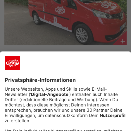
Empfang
Webradio
Moderatoren
Team
Werbung
++ Die Aktion ist beendet - Danke an alle,
die mitgemacht haben! ++
Musik
03.03.2023