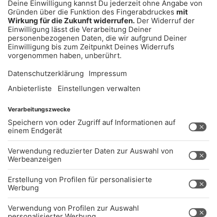
AKTIV DARAN, UNSERE WEBSITE
BARRIEREFREI ZU GESTALTEN - GEMÄSS D
EN ANFORDERUNGEN DES B
ARRIEREFREIHEITSSTÄRKUNGSGESETZES. W
ENN SIE AUF BARRIEREN STOSSEN ODER UN
TERSTÜTZUNG BENÖTIGEN, KO
NTAKTIEREN SIE UNS GERNE.
Studio-Hotline
(089) 38 38 38 38
info@radiogong.de
Impressum
Datenschutz
AGB
kommentarrichtlinien