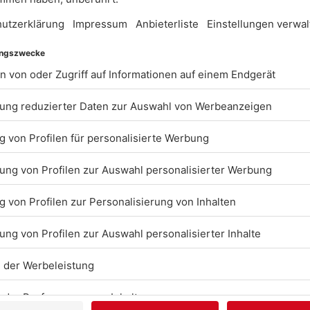
BARRIEREFREIHEIT: W
ARBEITEN DERZEIT AK
DARAN, UNSERE WEBS
BARRIEREFREI ZU
GESTALTEN - GEMÄSS D
NFORDERUNGEN DES 
ARRIEREFREIHEITSST
ENN SIE AUF BARRIER
TOSSEN ODER UN
TERSTÜTZUNG BE
NÖTIGEN, KONTAKTIER
E UNS GERNE.
Studio-Hotline
(089) 38 38 38 38
info@radiogong.de