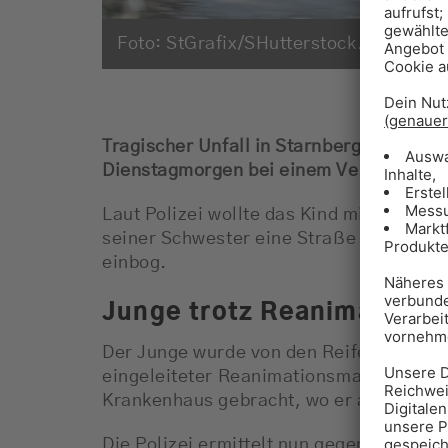
Foto: StGrafix/SHutterstock.com
Tragischer Unfall in Starnberg: Ein acht
Dienstagmorgen bei einem Verkehrsunfal
Laut Polizei wollte das Kind mit seinem
seiner Schwester eine Straße überquere
einbog.
Junge trotz Reanimation 
Der Junge wurde von den Reifen des Fahr
eingeleiteter Reanimationsmaßnahmen a
Krankenhaus gebracht, wo er an seinen 
Die Polizei ermittelt nun gegen den 56