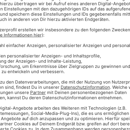
 Jahre alter Junge ist am
l tödlich verletzt worden.
 Fahrrad gegen 10:30 Uhr hinter
n, als ein Lastwagen in die Straße
verstorben
zeugs überrollt. Trotz sofort
m Unfallort wurde er in ein
schweren Verletzungen starb.
-jährigen Lastwagenfahrer wegen