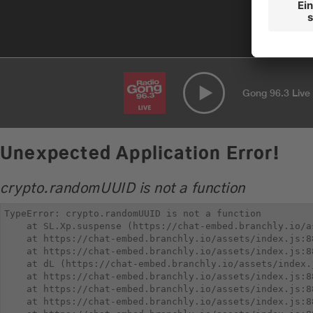
Gong 96.3 Live
Unexpected Application Error!
crypto.randomUUID is not a function
TypeError: crypto.randomUUID is not a function

    at SL.Xp.suspense (https://chat-embed.branchly.io/a
    at https://chat-embed.branchly.io/assets/index.js:88
    at https://chat-embed.branchly.io/assets/index.js:88
    at dL (https://chat-embed.branchly.io/assets/index.j
    at https://chat-embed.branchly.io/assets/index.js:88
    at https://chat-embed.branchly.io/assets/index.js:88
    at https://chat-embed.branchly.io/assets/index.js:88