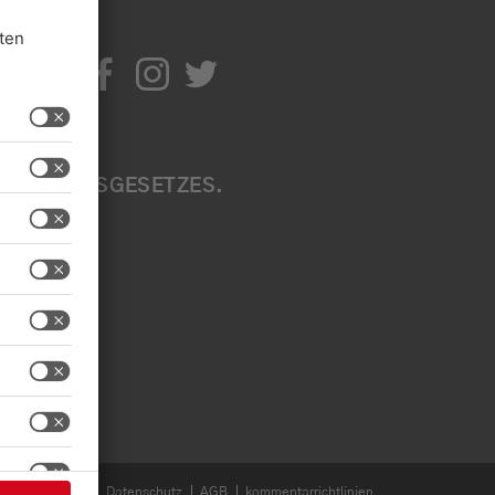
IR
TIV
ITE
EN A
B
ÄRKUNGSGESETZES. W
EN S
EN SI
Impressum
Datenschutz
AGB
kommentarrichtlinien