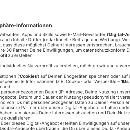
Jobbörse
News
Schnee-Service