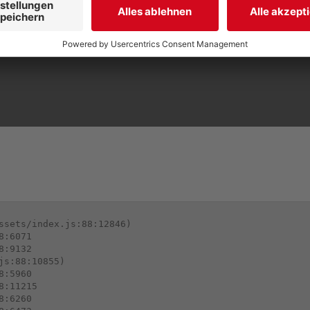
ssets/index.js:88:12846)

:6071

:9132

s:88:10855)

:5960

:11215

:6260
