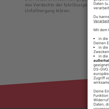
des Verdachts der fahrlässigen Tötung.
Unfallhergang klären.