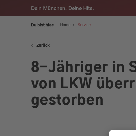
Dein München. Deine Hits.
›
Home
Service
Du bist hier:
‹
Zurück
Service
8-Jähriger in 
Programm
von LKW überr
Werbung
gestorben
Musik