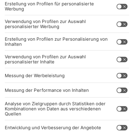
Sendeempfang
Über uns
BARRIEREFREIHEIT: WIR ARBEITEN DERZEIT
AKTIV DARAN, UNSERE WEBSITE
BARRIEREFREI ZU GESTALTEN - GEMÄSS D
EN ANFORDERUNGEN DES B
ARRIEREFREIHEITSSTÄRKUNGSGESETZES. W
ENN SIE AUF BARRIEREN STOSSEN ODER UN
TERSTÜTZUNG BENÖTIGEN, KO
NTAKTIEREN SIE UNS GERNE.
Studio-Hotline
(089) 38 38 38 38
info@radiogong.de