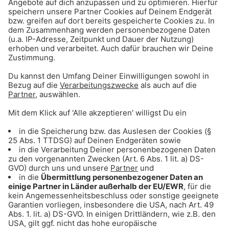
Gong 96.3 Party Gong: Hier den Stream starten!
Gong 96.3 Latin Hits: Heiße Rhythmen auf
Knopfdruck