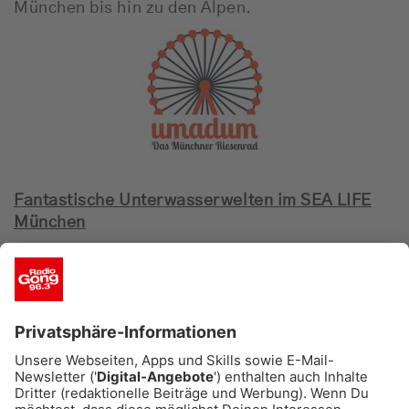
München bis hin zu den Alpen.
Fantastische Unterwasserwelten im SEA LIFE
München
Entdeckt eine magische Unterwasserwelt mitten
in München: Erkundet die heimische Isar, das
Mittelmeer sowie bunte Korallenhöhlen und
taucht in die Tiefen des Ozeans ein, wo ihr auf
Deutschlands größte Hai-Vielfalt trefft. Am
Ende des interaktiven Rundgangs könnt ihr die
Bewohner der Tropeninsel hautnah erleben.