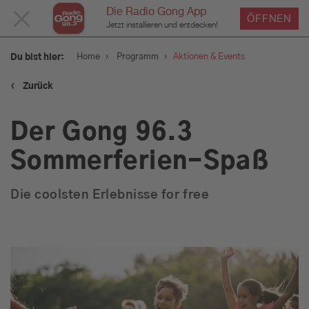
Die Radio Gong App
MENÜ
ÖFFNEN
Jetzt installieren und entdecken!
SCHLIESSEN
›
›
Home
Programm
Aktionen & Events
Du bist hier:
‹
Zurück
Service
Der Gong 96.3
Programm
Sommerferien-Spaß
Die coolsten Erlebnisse for free
Aktionen & Events
Münchens Beste
Sendungen