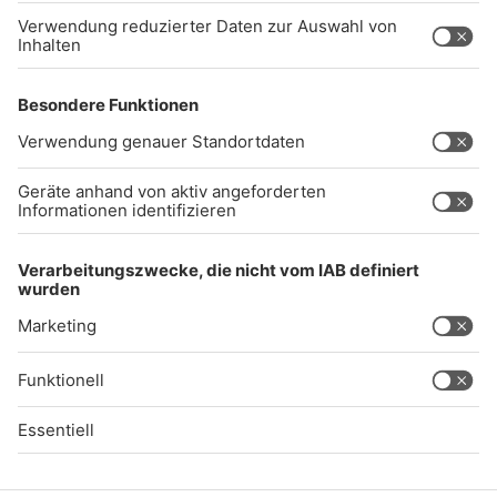
Impressum
Datenschutz
AGB
kommentarrichtlinien
Gong 96.3 Live
Audiothek
Unexpected Application Error!
crypto.randomUUID is not a function
TypeError: crypto.randomUUID is not a function

    at SL.Xp.suspense (https://chat-embed.branchly.io/a
    at https://chat-embed.branchly.io/assets/index.js:88