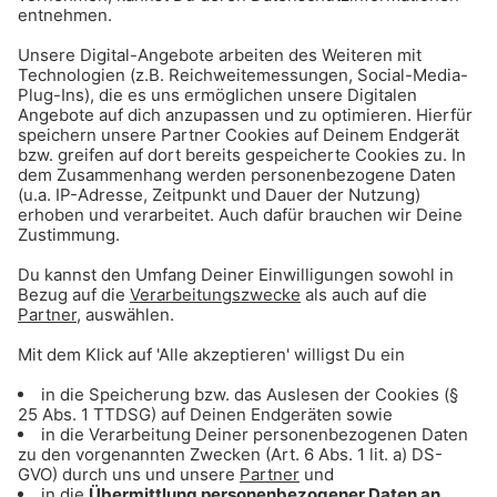
schaut schon einen 3-Sekunden-Film?
Chuck Norris kann Bälle umkippen!
Chuck Norris hat bei Burger King einen Big
Mac bestellt - und hat ihn bekommen!
Chuck Norris macht Liegestütze und Sit-
ups zur gleichen Zeit
Chuck Norris rasiert sich nicht. Er schärft
die Klinge an seinem Bart
Chuck Norris hat mal einen Anstarr-
Wettbewerb gegen sein Spiegelbild
gewonnen
Chuck Norris kann sich für ein Gruppenfoto
alleine im Halbkreis aufstellen
07.07.2016