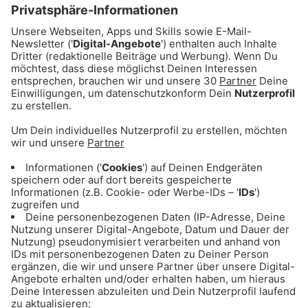
sie vorher, ob Monster unterm Bett sind.
Wenn Monster ins Bett gehen, schauen sie
vorher, ob Chuck Norris unterm Bett ist
Chuck Norris kann 141 Zeichen twittern!
Chuck Norris läuft bei Super Mario nach
links
Chuck Norris hält seine Elfmeter selbst
Wie hört es sich an, wenn Chuck Norris
angeln geht? — Du, Du und Du:
rauskommen!
Chuck Norris wurde letztens von der Polizei
angehalten. Die Polizisten sind mit einer
Verwarnung davon gekommen.
Chuck Norris isst zu jeder Mahlzeit ein
Steak - meistens vergisst er, vorher die
Kuh zu schlachten