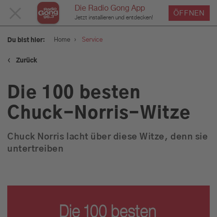
Die Radio Gong App
MENÜ
ÖFFNEN
Jetzt installieren und entdecken!
SCHLIESSEN
›
Home
Service
Du bist hier:
‹
Zurück
Service
Die 100 besten
Verkehr und Blitzer
Chuck-Norris-Witze
Wetter
Chuck Norris lacht über diese Witze, denn sie
untertreiben
Was geht am Wochenende:
Tipps für euer Wochenende
in München