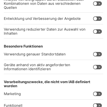
(089) 38 38 38 38
info@radiogong.de
Impressum
Datenschutz
AGB
kommentarrichtlinien
Gong 96.3 Live
Audiothek
Unexpected Application Error!