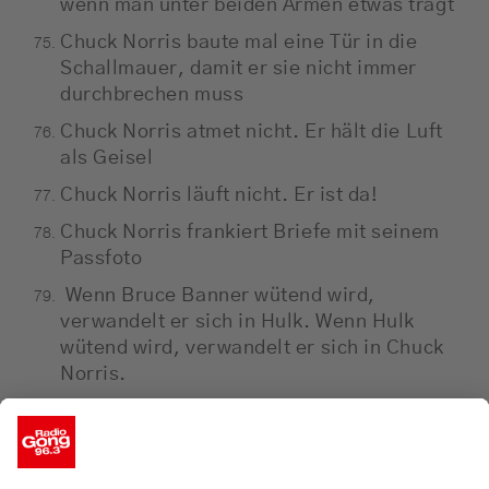
wenn man unter beiden Armen etwas trägt
Chuck Norris baute mal eine Tür in die
Schallmauer, damit er sie nicht immer
durchbrechen muss
Chuck Norris atmet nicht. Er hält die Luft
als Geisel
Chuck Norris läuft nicht. Er ist da!
Chuck Norris frankiert Briefe mit seinem
Passfoto
Wenn Bruce Banner wütend wird,
verwandelt er sich in Hulk. Wenn Hulk
wütend wird, verwandelt er sich in Chuck
Norris.
Chuck Norris kann mit einer Lupe Feuer
machen - bei Nacht
Wenn kleine Kinder ins Bett gehen, schauen