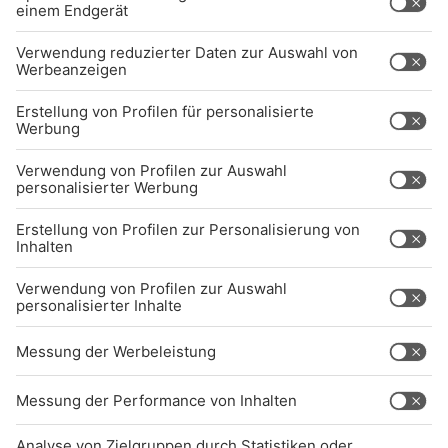
UNTERNEHMEN
Kontakt
Jobs
Sendeempfang
Über uns
BARRIEREFREIHEIT: WIR ARBEITEN DERZEIT
AKTIV DARAN, UNSERE WEBSITE
BARRIEREFREI ZU GESTALTEN - GEMÄSS D
EN ANFORDERUNGEN DES B
ARRIEREFREIHEITSSTÄRKUNGSGESETZES. W
ENN SIE AUF BARRIEREN STOSSEN ODER UN
TERSTÜTZUNG BENÖTIGEN, KO
NTAKTIEREN SIE UNS GERNE.
Studio-Hotline