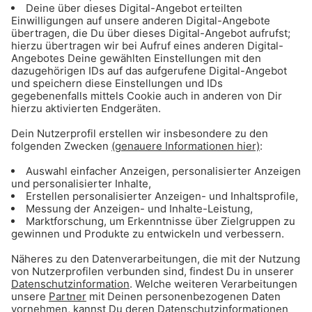
Chuck Norris kann chinesisches Essen mit
einem Stäbchen essen
Voldemort nennt Chuck Norris "Du-weißt-
schon-wer"
Wenn Chuck Norris Liegestützen macht,
drückt er die Welt nach unten
Wenn Chuck Norris in den Himmel schaut,
fangen die Wolken vor Angst an zu
schwitzen. Manche nennen es Regen
Chuck Norris schläft mit einem Kopfkissen
unter seiner Waffe
Chuck Norris wird nie einen Oscar als
Schauspieler bekommen - weil er nicht
schauspielert
Der Film "300" sollte eigentlich "1 - Chuck
Norris gegen die Perser" heißen. Aber wer