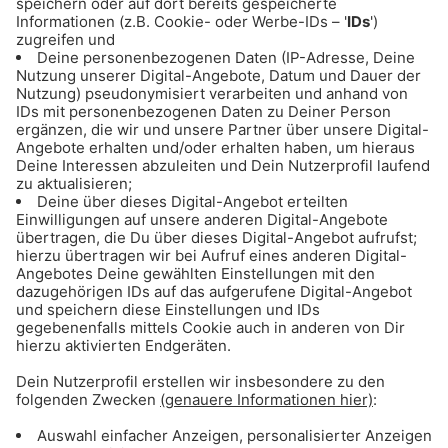
Natalies Sonntags-Tipp
Für einen perfekten Sonntag!