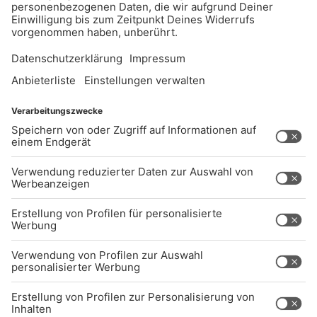
UNTERNEHMEN
Kontakt
Jobs
Sendeempfang
Über uns