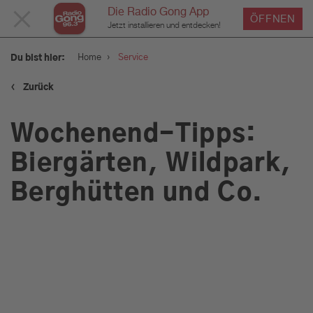
Die Radio Gong App
MENÜ
ÖFFNEN
Jetzt installieren und entdecken!
SCHLIESSEN
›
Home
Service
Du bist hier:
‹
Zurück
Service
Wochenend-Tipps:
Verkehr und Blitzer
Biergärten, Wildpark,
Berghütten und Co.
Wetter
Was geht am Wochenende:
Tipps für euer Wochenende
in München