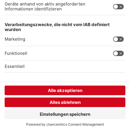
Gong 96.3 Live
Audiothek
Unexpected Application Error!
crypto.randomUUID is not a function
TypeError: crypto.randomUUID is not a function

    at SL.Xp.suspense (https://chat-embed.branchly.io/a
    at https://chat-embed.branchly.io/assets/index.js:88
    at https://chat-embed.branchly.io/assets/index.js:88
    at dL (https://chat-embed.branchly.io/assets/index.j
    at https://chat-embed.branchly.io/assets/index.js:88
    at https://chat-embed.branchly.io/assets/index.js:88
    at https://chat-embed.branchly.io/assets/index.js:88
    at https://chat-embed.branchly.io/assets/index.js:88
    at SL (https://chat-embed.branchly.io/assets/index.j
    at kp (https://chat-embed.branchly.io/assets/index.