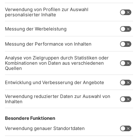
BARRIEREFREIHEIT: WIR ARBEITEN DERZEIT
AKTIV DARAN, UNSERE WEBSITE
BARRIEREFREI ZU GESTALTEN - GEMÄSS D
EN ANFORDERUNGEN DES B
ARRIEREFREIHEITSSTÄRKUNGSGESETZES. W
ENN SIE AUF BARRIEREN STOSSEN ODER UN
TERSTÜTZUNG BENÖTIGEN, KO
NTAKTIEREN SIE UNS GERNE.
Studio-Hotline
(089) 38 38 38 38
info@radiogong.de
Impressum
Datenschutz
AGB
kommentarrichtlinien