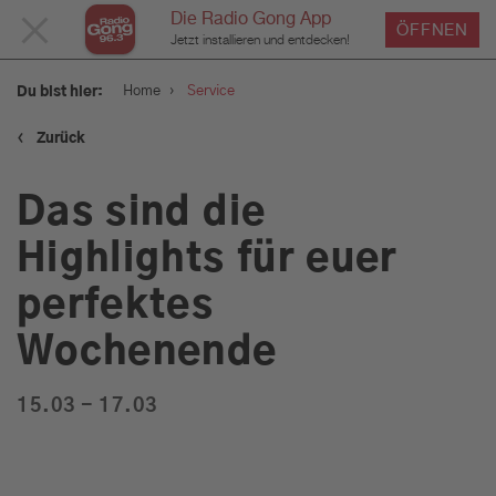
Die Radio Gong App
MENÜ
ÖFFNEN
Jetzt installieren und entdecken!
SCHLIESSEN
›
Home
Service
Du bist hier:
‹
Zurück
Service
Das sind die
Verkehr und Blitzer
Highlights für euer
perfektes
Wetter
Wochenende
Was geht am Wochenende:
Tipps für euer Wochenende
15.03 - 17.03
in München