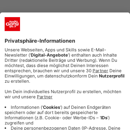
Fashion Block - der
Modeflohmarkt
Wann? Freitag 18 – 24 Uhr
Wo? Friedrich-von-Pauli-Straße 21, nahe am
Lokschuppen/Hirschgarten
Eintritt? 3 EUR
Mode, Marken, München – am Freitag gibt es
ein tolles Event rund um Fashion. Kleidung,
Schmuck und Accessoires könnt ihr hier zu
Schnäppchenpreisen ergattern. Schafft Platz im
Kleiderschrank oder füllt ihn mit neuen Dingen.
Voraussetzung ist Marke, gute Qualität und
guter Zustand. Also auf die Plätze, fertig,
feilschen.