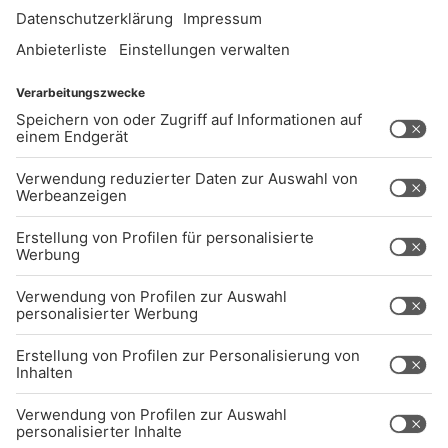
UNTERNEHMEN
Kontakt
Jobs
Sendeempfang
Über uns
BARRIEREFREIHEIT: WIR ARBEITEN DERZEIT
AKTIV DARAN, UNSERE WEBSITE
BARRIEREFREI ZU GESTALTEN - GEMÄSS D