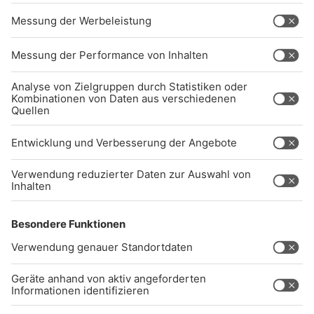
EN ANFORDERUNGEN DES B
ARRIEREFREIHEITSSTÄRKUNGSGESETZES. W
ENN SIE AUF BARRIEREN STOSSEN ODER UN
TERSTÜTZUNG BENÖTIGEN, KO
NTAKTIEREN SIE UNS GERNE.
Studio-Hotline
(089) 38 38 38 38
info@radiogong.de
Impressum
Datenschutz
AGB
kommentarrichtlinien