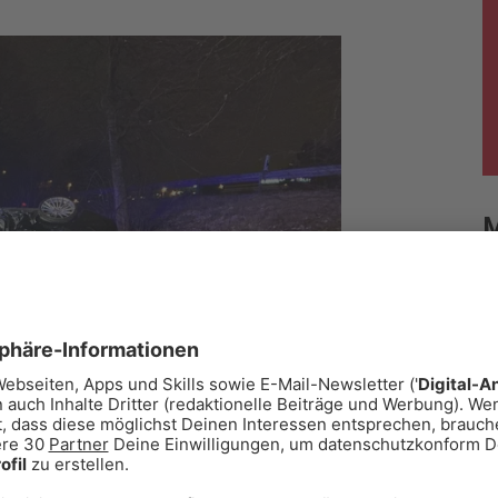
Jobbörse
News
Schnee-Service
R
N