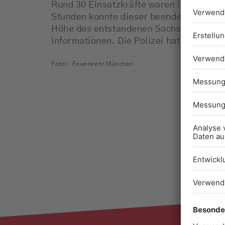
Rund 30 Einsatzkräfte waren insgesamt 
Stunden konnte dieser beendet werden.
Höhe des entstandenen Sachschadens gib
Informationen. Die Polizei hat die Erm
Fotos: Feuerwehr München