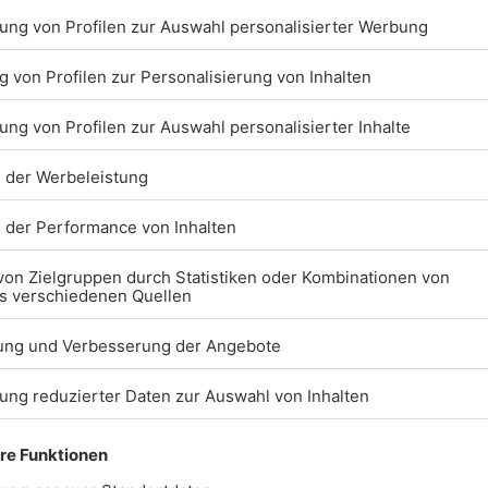
im Einsatz. Nach etwa eineinhalb
 Zur genauen Unfallursache und zur
t es aktuelle noch keine
ittlungen aufgenommen.
30.12.2025