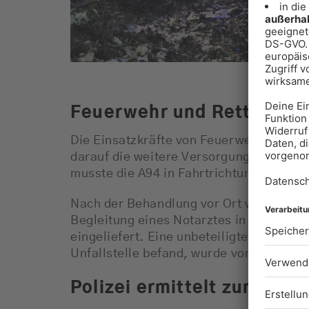
Feuerwehr und Rettungsdi
Die Einsatzkräfte von Feuerwehr und R
darauf die weitere Versorgung. Für di
musste die A94 in Fahrtrichtung Passau 
Nach der Behandlung vor Ort wurde der 
Begleitung eines Notarztes in den Scho
eingeliefert. Eine unbeteiligte Angehörig
Unfallstelle befand, wurde vom Kriseni
Polizei ermittelt zur Unfa