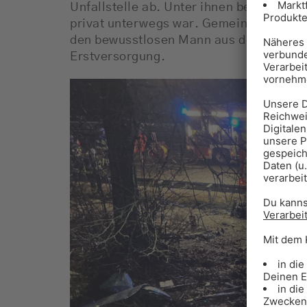
Unfallstelle ab. Unter ihnen befand sich 
privat unterwegs war. Gemeinsam setzten
den bewusstlosen Mann aus dem Fahrzeu
Erstversorgung.