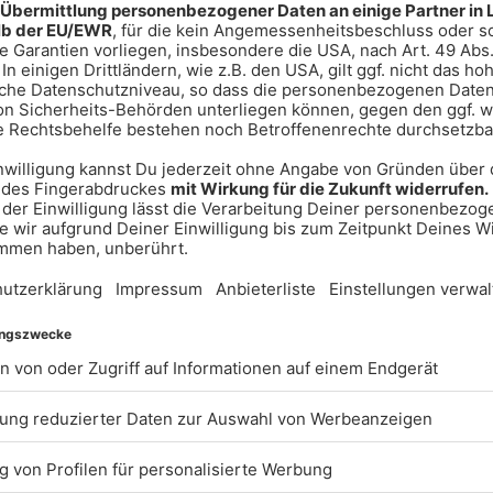
enst im Einsatz
ettungsdienst übernahmen kurz
e Dauer der Rettungsmaßnahmen
vollständig gesperrt werden.
29-Jährige schwer verletzt in
ckraum einer Münchner Klinik
e, die sich ebenfalls an der
nterventionsteam betreut.
llursache