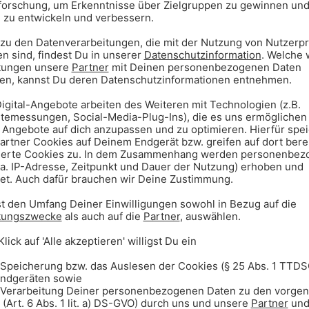
auch eine Notfallsanitäterin, die
 sie einen Notruf ab, befreiten
g und leisteten medizinische