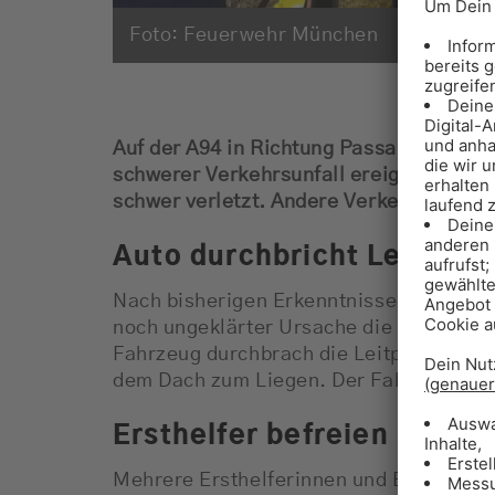
Foto: Feuerwehr München
Auf der A94 in Richtung Passau hat sic
schwerer Verkehrsunfall ereignet. Ein 2
schwer verletzt. Andere Verkehrsteilneh
Auto durchbricht Leitplan
Nach bisherigen Erkenntnissen war der 
noch ungeklärter Ursache die Kontrolle 
Fahrzeug durchbrach die Leitplanke, pr
dem Dach zum Liegen. Der Fahrer blieb 
Ersthelfer befreien bewus
Mehrere Ersthelferinnen und Ersthelfer h