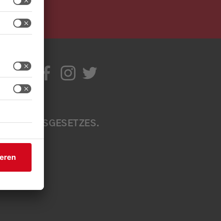
IR
TIV
ITE
EN A
B
ÄRKUNGSGESETZES. W
EN S
EN SI