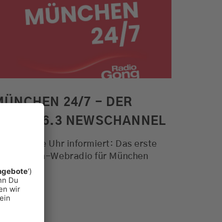
Alle Aktionen. Der Verkehr und
das Wetter für München und viele
weitere Funktionen
MEHR ERFAHREN
MÜNCHEN 24/7 - DER
GONG 96.3 NEWSCHANNEL
und um die Uhr informiert: Das erste
achrichten-Webradio für München