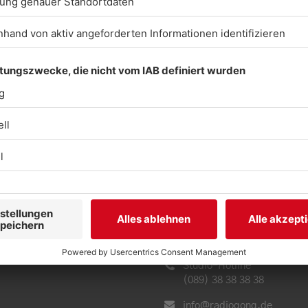
BARRIEREFREIHEIT: W
ARBEITEN DERZEIT AK
DARAN, UNSERE WEBS
BARRIEREFREI ZU
GESTALTEN - GEMÄSS D
NFORDERUNGEN DES 
ARRIEREFREIHEITSST
ENN SIE AUF BARRIER
TOSSEN ODER UN
TERSTÜTZUNG BE
NÖTIGEN, KONTAKTIER
E UNS GERNE.
Studio-Hotline
(089) 38 38 38 38
info@radiogong.de