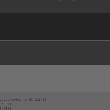
ssets/index.js:88:12846)

:6071

:9132
