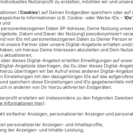
h am Montagabend (29.12.) ein
9-jähriger Autofahrer wurde dabei
mende leisteten Erste Hilfe.
ke und überschlägt sich
Mann allein unterwegs, als er aus
über seinen Pkw verlor. Das
allte gegen einen Baum und kam auf
bewusstlos im Auto.
stlosen Fahrer
ielten sofort an und sicherten die