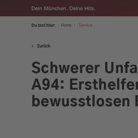
Dein München. Deine Hits.
›
Home
Service
Du bist hier:
‹
Zurück
Service
Schwerer Unfal
Programm
A94: Ersthelfe
Werbung
bewusstlosen 
Musik