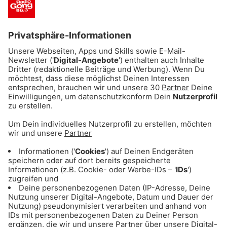
in wenigen Tagen direkt vor die Haustür
geliefert
Wir sind eine herstellerunabhängige
Plattform für Auto Abos von über 30 Marken
Das Auto Abo ist die bequemste und
flexibelste Art, ein eigenes Auto zu fahren.
Wir unterstützen zertifizierte
Klimaschutzprojekte
kurze und flexible Laufzeiten
29.11.2024