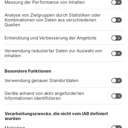
NTAKTIEREN SIE UNS GERNE.
Studio-Hotline
(089) 38 38 38 38
info@radiogong.de
Impressum
Datenschutz
AGB
kommentarrichtlinien
Gong 96.3 Live
Audiothek