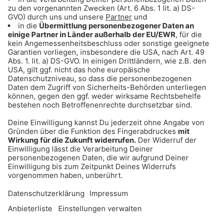
Gong 96.3 Oldies
Flower Power, Rock’n’Roll und die kultigsten
Evergreens