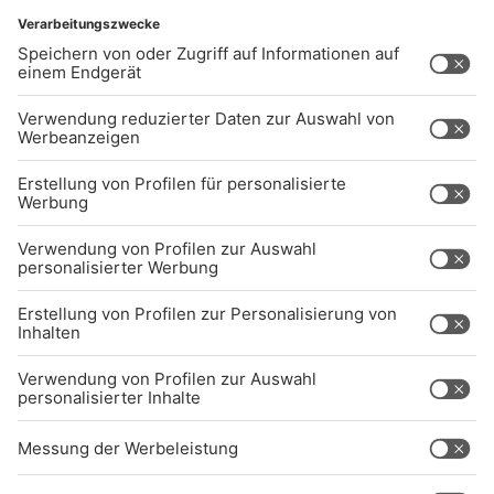
UNTERNEHMEN
Kontakt
Jobs
Sendeempfang
Über uns
BARRIEREFREIHEIT: WIR ARBEITEN DERZEIT
AKTIV DARAN, UNSERE WEBSITE
BARRIEREFREI ZU GESTALTEN - GEMÄSS D
EN ANFORDERUNGEN DES B
ARRIEREFREIHEITSSTÄRKUNGSGESETZES. W
ENN SIE AUF BARRIEREN STOSSEN ODER UN
TERSTÜTZUNG BENÖTIGEN, KO