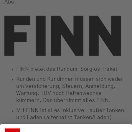
Abo.
FINN bietet das Rundum-Sorglos-Paket
Kunden und Kundinnen müssen sich weder
um Versicherung, Steuern, Anmeldung,
Wartung, TÜV noch Reifenwechsel
kümmern. Das übernimmt alles FINN.
Mit FINN ist alles inklusive – außer Tanken
und Laden (alternativ: Tanken/Laden)
mit wenigen Klicks ein Auto abonnieren