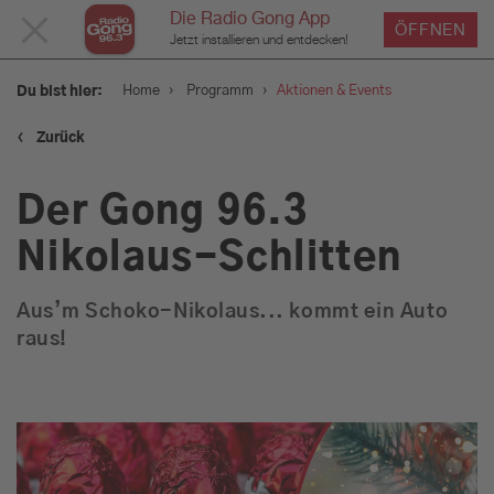
Die Radio Gong App
MENÜ
ÖFFNEN
Jetzt installieren und entdecken!
SCHLIESSEN
›
›
Home
Programm
Aktionen & Events
Du bist hier:
‹
Zurück
Service
Der Gong 96.3
Programm
Nikolaus-Schlitten
Aus’m Schoko-Nikolaus... kommt ein Auto
Aktionen & Events
raus!
Münchens Beste
Sendungen