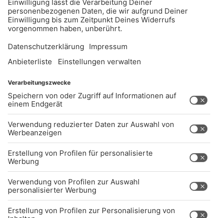
UNTERNEHMEN
Kontakt
Jobs
Sendeempfang
Über uns