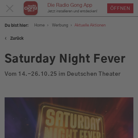
Die Radio Gong App
MENÜ
ÖFFNEN
Jetzt installieren und entdecken!
SCHLIESSEN
›
›
Home
Werbung
Aktuelle Aktionen
Du bist hier:
‹
Zurück
Service
Saturday Night Fever
Programm
Vom 14.-26.10.25 im Deutschen Theater
Werbung
Aktuelle Aktionen
Gong 96.3 - Mediadaten