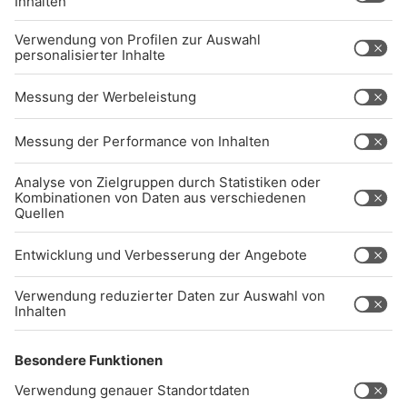
BARRIEREFREIHEIT: WIR ARBEITEN DERZEIT
AKTIV DARAN, UNSERE WEBSITE
BARRIEREFREI ZU GESTALTEN - GEMÄSS D
EN ANFORDERUNGEN DES B
ARRIEREFREIHEITSSTÄRKUNGSGESETZES. W
ENN SIE AUF BARRIEREN STOSSEN ODER UN
TERSTÜTZUNG BENÖTIGEN, KO
NTAKTIEREN SIE UNS GERNE.
Studio-Hotline
(089) 38 38 38 38
info@radiogong.de
Impressum
Datenschutz
AGB
kommentarrichtlinien