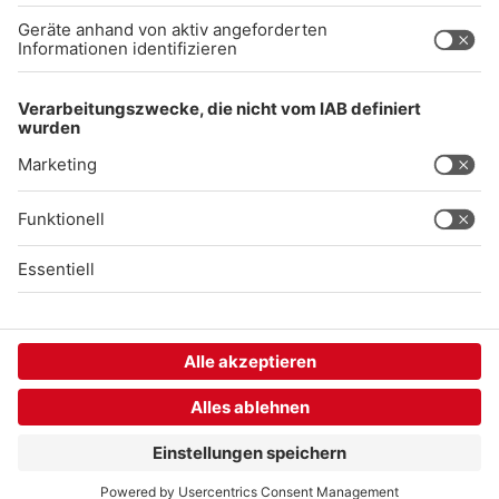
Gong 96.3 Live
Audiothek
Unexpected Application Error!
crypto.randomUUID is not a function
TypeError: crypto.randomUUID is not a function

    at SL.Xp.suspense (https://chat-embed.branchly.io/a
    at https://chat-embed.branchly.io/assets/index.js:88
    at https://chat-embed.branchly.io/assets/index.js:88
    at dL (https://chat-embed.branchly.io/assets/index.j
    at https://chat-embed.branchly.io/assets/index.js:88
    at https://chat-embed.branchly.io/assets/index.js:88
    at https://chat-embed.branchly.io/assets/index.js:88
    at https://chat-embed.branchly.io/assets/index.js:88
    at SL (https://chat-embed.branchly.io/assets/index.j
    at kp (https://chat-embed.branchly.io/assets/index.