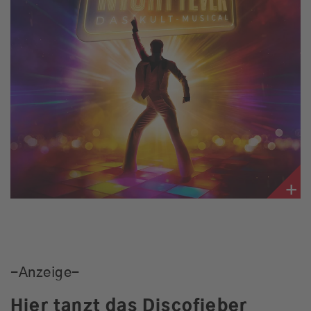
Gong 96.3 Recruiting
Gong 96.3 organisiert Ihr
individuelles Event
RadioADMaker
Kundenfeedbacks
Gong 96.3 - Ihr Werbepartner
Musik
-Anzeige-
Hier tanzt das Discofieber