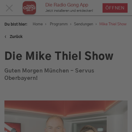
Die Radio Gong App
MENÜ
ÖFFNEN
Jetzt installieren und entdecken!
SCHLIESSEN
›
›
›
Home
Programm
Sendungen
Mike Thiel Show
Du bist hier:
‹
Zurück
Service
Die Mike Thiel Show
Programm
Guten Morgen München - Servus
Oberbayern!
Aktionen & Events
Münchens Beste
Sendungen