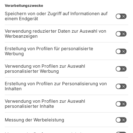
UNTERNEHMEN
Kontakt
Jobs
Sendeempfang
Über uns
BARRIEREFREIHEIT: WIR ARBEITEN DERZEIT
AKTIV DARAN, UNSERE WEBSITE
BARRIEREFREI ZU GESTALTEN - GEMÄSS D
EN ANFORDERUNGEN DES B
ARRIEREFREIHEITSSTÄRKUNGSGESETZES. W
ENN SIE AUF BARRIEREN STOSSEN ODER UN
TERSTÜTZUNG BENÖTIGEN, KO