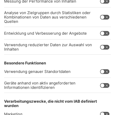
NTAKTIEREN SIE UNS GERNE.
Studio-Hotline
(089) 38 38 38 38
info@radiogong.de
Impressum
Datenschutz
AGB
kommentarrichtlinien
Gong 96.3 Live
Audiothek