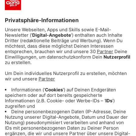
Mit * markierte Felder sind Pflichtfelder
Ich möchte auch zum Newsletter angemeldet werden!
ABSENDEN
Einige Gong 96.3 Hörer haben einen Mike Thiel
Show Fan Club gegründet. Der Fan Club hat sich
zum Ziel gesetzt für soziale Projekte zu
sammeln und natürlich gibt es gemeinsame
Unternehmungen und Feiern.
Hier gibt’s alle Infos: