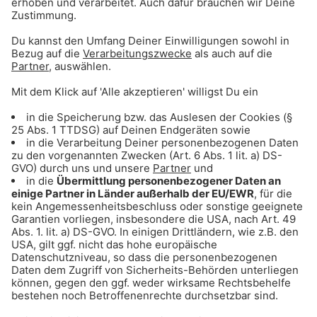
UNTERNEHMEN
Kontakt
Jobs
Sendeempfang
Über uns
BARRIEREFREIHEIT: WIR ARBEITEN DERZEIT