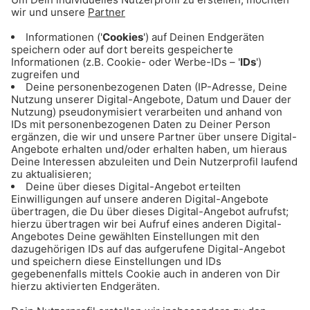
verbringen
So kam ich zum Radio:
„Ich will was mit Medien machen!“ Direkt nach
der Schule ein Praktikum gemacht und nie mehr
davon los gekommen!
Das würde ich machen, wenn morgen die Welt
untergehen würde:
Mir meine Liebsten schnappen, rauf auf die
Zugspitze und das Ganze von da oben aus
anschauen – wenn schon, denn schon!
Meine Stärken:
Meistens gut gelaunt, strukturiert (was
manchmal eine Schwäche ist), sehr pünktlich
Meine Schwächen:
Manchmal zu strukturiert und planend
:-) Ungeduldig!
Mein Lieblingsplatz in München: