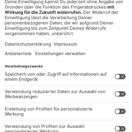
AKTIV DARAN, UNSERE WEBSITE
BARRIEREFREI ZU GESTALTEN - GEMÄSS D
EN ANFORDERUNGEN DES B
ARRIEREFREIHEITSSTÄRKUNGSGESETZES. W
ENN SIE AUF BARRIEREN STOSSEN ODER UN
TERSTÜTZUNG BENÖTIGEN, KO
NTAKTIEREN SIE UNS GERNE.
Studio-Hotline
(089) 38 38 38 38
info@radiogong.de
Impressum
Datenschutz
AGB
kommentarrichtlinien