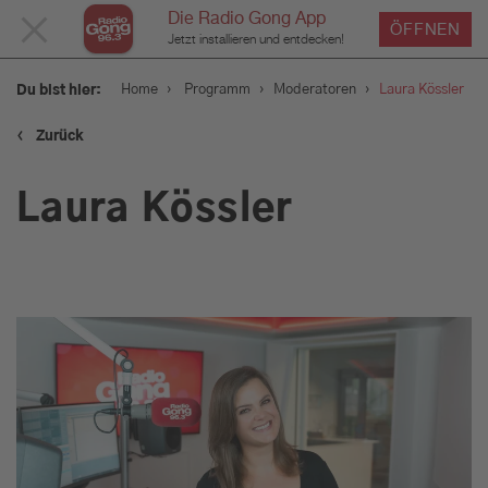
Die Radio Gong App
MENÜ
ÖFFNEN
Jetzt installieren und entdecken!
SCHLIESSEN
›
›
›
Home
Programm
Moderatoren
Laura Kössler
Du bist hier:
‹
Zurück
Service
Laura Kössler
Programm
Aktionen & Events
Münchens Beste
Sendungen