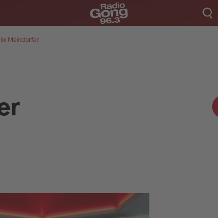
lix Meindorfer
Aktionen & Events
er
Münchens Beste
Sendungen
Empfang
Webradio