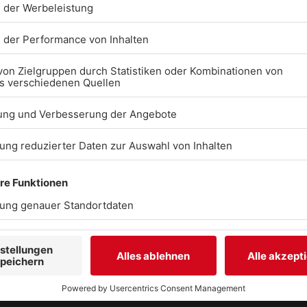
BARRIEREFREIHEIT: W
ARBEITEN DERZEIT AK
DARAN, UNSERE WEBS
BARRIEREFREI ZU
GESTALTEN - GEMÄSS D
NFORDERUNGEN DES 
ARRIEREFREIHEITSST
ENN SIE AUF BARRIER
TOSSEN ODER UN
TERSTÜTZUNG BE
NÖTIGEN, KONTAKTIER
E UNS GERNE.
Studio-Hotline
(089) 38 38 38 38
info@radiogong.de