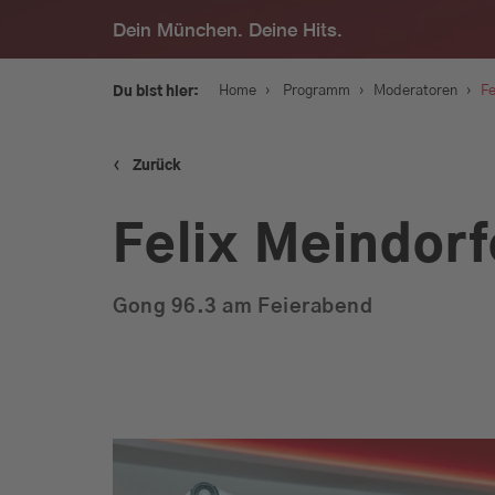
Dein München. Deine Hits.
›
›
›
Home
Programm
Moderatoren
Fe
Du bist hier:
‹
Zurück
Service
Felix Meindorf
Programm
Gong 96.3 am Feierabend
Werbung
Musik