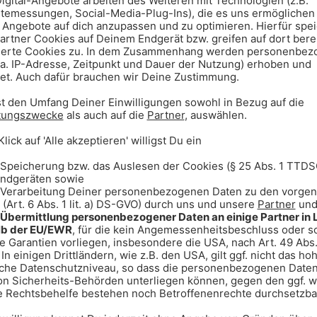
 Welt untergehen würde:
reunde zum Skifahren,
-Ski, heimfahren, Abendessen mit
er Himmel auf´n Kopf fällt.
nal und komm eigentlich mit jedem
nder Humor!
tonnenweise Schoki und wenn ich mir
e (mit dreifacher Erinnerung),
t statt - und mein Humor, wenn man
, die ich mag.