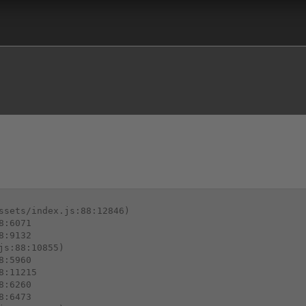
ssets/index.js:88:12846)

:6071

:9132

s:88:10855)

:5960

:11215

:6260

:6473
