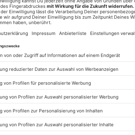
t, sollte mal an einem
tadt radeln!