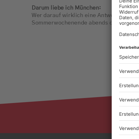
Darum liebe ich München:
Wer darauf wirklich eine Antwort brauch
Sommerwochenende abends durch die S