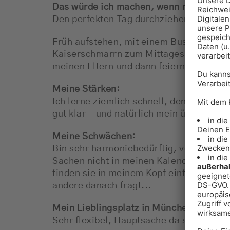
Das würde ich machen, wenn morgen die
Den perfekten Tag durchziehen:
Früh aufstehen, mit einem Bus voller F
Kaiserschmarrn zum Mittagessen, Après
meinen Eltern und dann feiern, bis uns d
Meine Stärken:
​Ich lerne ziemlich schnell, denke ratio
gut klar - und natürlich mein überrage
Meine Schwächen:
​Bin sehr harmoniebedürftig, vernichte 
Sachen nicht in meinen Kalender eintrag
finden sie in meinem Kopf einfach nich
andere danach fragt...
Mein Lieblingsplatz in München:
​Sehr flexibel, Hauptsache da sind Leute