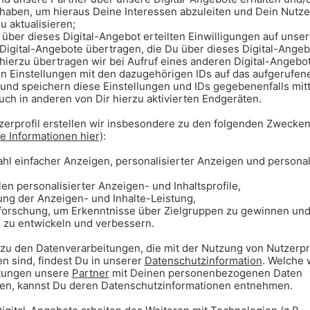
 Freunden und diese unfassbar
en Kekse mit den Sternchen darauf
ik machen und hören
ei einem Studenten-Radio
und seitdem nicht mehr aufgehört
 gespielt...)