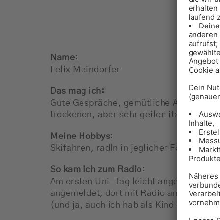
Name:
Felix Meindorfer
Das mag ich:
​Gute Gespräche, gemütliche Abende mit
trockenen, aber sehr geilen italienisch
Meine Hobbys:
Skifahren, radln in jeglicher Form, Mus
So kam ich zum Radio:
Am ersten Uni-Tag leicht angeheitert b
angemeldet, dort mit Radio angefangen 
(und ja, auch ich hab als Kind Moderator