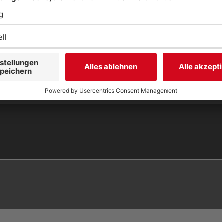
TERSTÜTZUNG BE
NÖTIGEN, KONTAKTIER
E UNS GERNE.
Studio-Hotline
(089) 38 38 38 38
info@radiogong.de