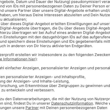
nach der Radio Hit Single “Love U
ten Album “Dreamers”.
dio #1 Platzierungen („Sorry“,
.a. P!NK, SIMPLY RED und One