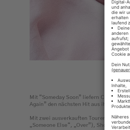
Mit “Someday Soon” liefern ClockClock 
Again” den nächsten Hit aus ihrem ers
Mit zwei ausverkauften Touren, drei Ra
„Someone Else“, „Over”), Shows mit u