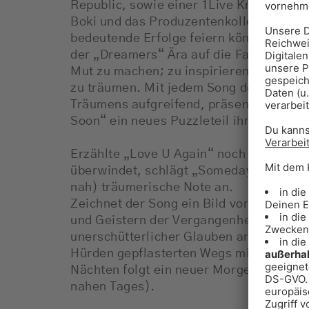
Republic, sowie einer 1Live Krone Nomi
Boki und das Produzentenkollektiv um M
bedeutende Erfolge feiern können. Dabei
der „Dreamers“ Ära auf die Fahnen gesch
Mut zu machen; zu inspirieren und deutl
zu träumen. Mit jedem Song des komme
Träumens aufgreifend, präsentiert die 
Soon“ ein neues Puzzleteil ihrer Geschi
Erzählte „Love U Again“ noch von bedin
überwindet, schlägt „Someday Soon“ e
nah) träumerische Note an.
Zeichnet der Song ein Bild von schlafl
und Geistern der Vergangenheit, schwin
unerschütterlicher Glauben an eine bess
Hürden gepflasterten Wegs mit. Der Lich
Nächten folgt ein neuer Morgen – in Ho
nahen Tages).