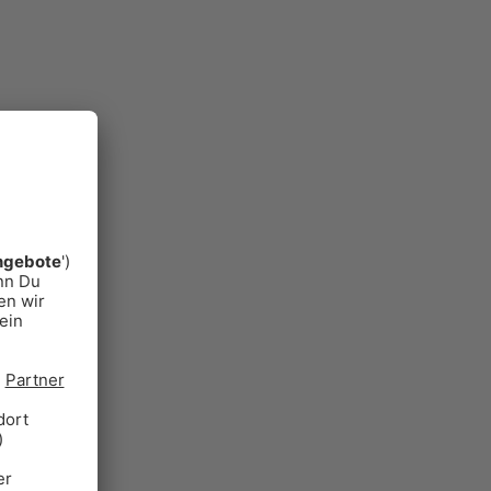
Alle Aktionen. Der Verkehr und
das Wetter für München und viele
weitere Funktionen
MEHR ERFAHREN