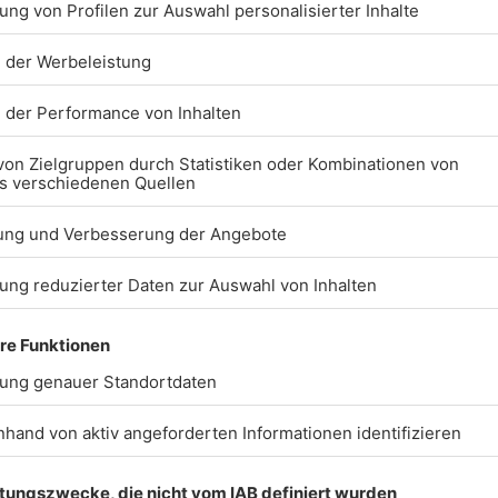
BARRIEREFREIHEIT: W
ARBEITEN DERZEIT AK
DARAN, UNSERE WEBS
BARRIEREFREI ZU
GESTALTEN - GEMÄSS D
NFORDERUNGEN DES 
ARRIEREFREIHEITSST
ENN SIE AUF BARRIER
TOSSEN ODER UN