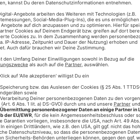
nierung, haben Singer/Songwriter
ark und Feezy bis dato schon
 hat sich das Trio unter dem Stern
rieben mit ihrer bisherige Reise
ich zu machen, dass es sich lohnt
nden Albums eine neue Facette des
Band mit ihrer Single „Someday
chte.
gungsloser Liebe, die alle Grenzen
ine wehmütigere und doch (Album-
osen Nächten, kreisenden Gedanken,
gt dabei doch immer ein
ere Zukunft jenseits eines mit
tblick: auch nach den dunkelsten
ffnung auf someday soon (eines