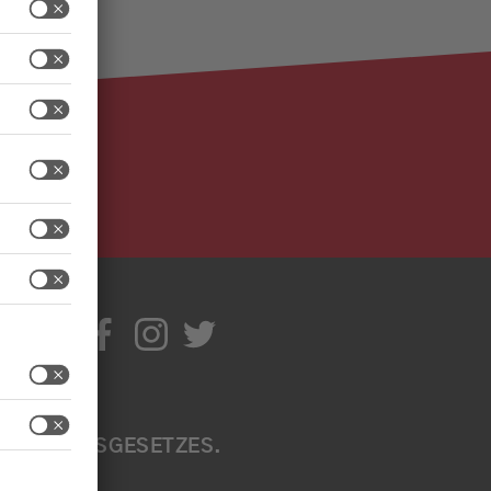
IR
TIV
ITE
EN A
B
ÄRKUNGSGESETZES. W
EN S