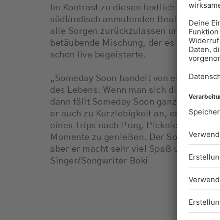
Im Kontrast zu diesen textlich untersch
südländisch anmutenden Beats und leich
alle Sorgen zurückzulassen und sich d
betäubende Mischung, der es sich schwe
schon live begeisterte.
„Someday Soon handelt von einer Begierd
des Lebens. Wenn man sich die Frage ste
dann fällt Someday Soon ganz klar auf di
er auch zu Kurzlebigkeit an, es geht u
eines Trips nach Prag, Picknicks im Par
Momente zu genießen. Der Song ist viell
aber er macht sehr viel Spaß und gute 
Singer/Songwriter Boki