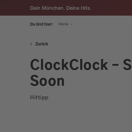
Dein München. Deine Hits.
›
Home
Du bist hier:
‹
Zurück
Service
ClockClock – 
Programm
Soon
Werbung
Hittipp
Musik