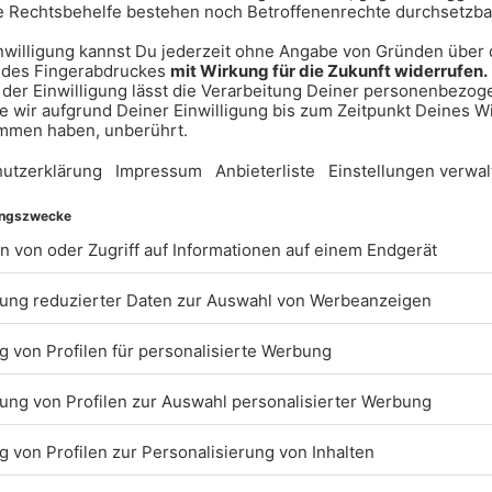
wellig ernsteren Tönen stehen die
t-lebigen Melodien, die einladen
em Rhythmus hinzugeben. Eine
r entziehen lässt und die Fans
e, einer Lust auf die guten Seiten
llt, wie man sein Leben leben will,
e Genuss Seite. Gleichzeitig regt
m Freude & Spaß, um die Romantik
k, auf der Bühne zu Tanzen und
eicht in dieser Form neu für uns,
Laune.“ – Lead Sänger &