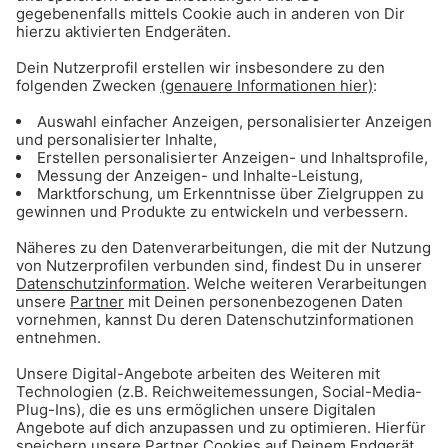
Imagine Dragons - Follow You
Mikes Hit-Tipp