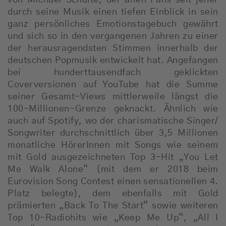
von Michael Schulte, der allen Fans seit jeher
durch seine Musik einen tiefen Einblick in sein
ganz persönliches Emotionstagebuch gewährt
und sich so in den vergangenen Jahren zu einer
der herausragendsten Stimmen innerhalb der
deutschen Popmusik entwickelt hat. Angefangen
bei hunderttausendfach geklickten
Coverversionen auf YouTube hat die Summe
seiner Gesamt-Views mittlerweile längst die
100-Millionen-Grenze geknackt. Ähnlich wie
auch auf Spotify, wo der charismatische Singer/
Songwriter durchschnittlich über 3,5 Millionen
monatliche HörerInnen mit Songs wie seinem
mit Gold ausgezeichneten Top 3-Hit „You Let
Me Walk Alone“ (mit dem er 2018 beim
Eurovision Song Contest einen sensationellen 4.
Platz belegte), dem ebenfalls mit Gold
prämierten „Back To The Start“ sowie weiteren
Top 10-Radiohits wie „Keep Me Up“, „All I