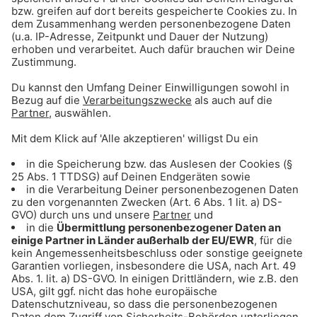
ALVARO SOLER - MAGIA
Mikes Hit-Tipp
Purple Disco Machine Ft. Moss Kena & The
Knocks - Fireworks
Mikes Hit-Tipp