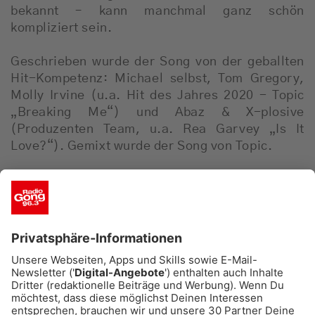
bekannt – kann manchmal ganz schön
kompliziert sein.
Geschrieben wurde der Song von der geballten
Hit-Kompetenz: Michael selbst, Tom Gregory,
Molly Irvine (u.a. Hit des Jahres 2020 - Topic
„Breaking Me“) und Abaz & X-plosive
(Produzenten Team, u.a. Rea Garvey „Is It
Love?“). Gemixt wurde der Song von Topic.
Wir benötigen Ihre Zustimmung,
um den YouTube Video-Service zu
laden!
Wir verwenden einen Service
eines Drittanbieters, um
Videoinhalte einzubetten. Dieser