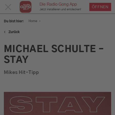
Die Radio Gong App
MENÜ
ÖFFNEN
Jetzt installieren und entdecken!
SCHLIESSEN
›
Home
Du bist hier:
‹
Zurück
Service
MICHAEL SCHULTE –
Programm
STAY
Mikes Hit-Tipp
Werbung
Musik