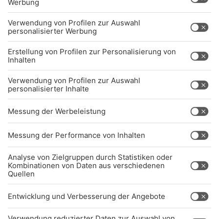
Über uns
BARRIEREFREIHEIT: WIR ARBEITEN DERZEIT
AKTIV DARAN, UNSERE WEBSITE
BARRIEREFREI ZU GESTALTEN - GEMÄSS D
EN ANFORDERUNGEN DES B
ARRIEREFREIHEITSSTÄRKUNGSGESETZES. W
ENN SIE AUF BARRIEREN STOSSEN ODER UN
TERSTÜTZUNG BENÖTIGEN, KO
NTAKTIEREN SIE UNS GERNE.
Studio-Hotline
(089) 38 38 38 38
info@radiogong.de