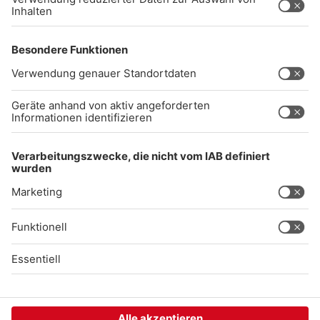
Impressum
Datenschutz
AGB
kommentarrichtlinien
Gong 96.3 Live
Audiothek
Unexpected Application Error!
crypto.randomUUID is not a function
TypeError: crypto.randomUUID is not a function

    at SL.Xp.suspense (https://chat-embed.branchly.io/a
    at https://chat-embed.branchly.io/assets/index.js:88
    at https://chat-embed.branchly.io/assets/index.js:88