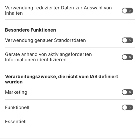
Impressum
Datenschutz
AGB
kommentarrichtlinien
Gong 96.3 Live
Audiothek
Unexpected Application Error!
crypto.randomUUID is not a function
TypeError: crypto.randomUUID is not a function

    at SL.Xp.suspense (https://chat-embed.branchly.io/a
    at https://chat-embed.branchly.io/assets/index.js:88