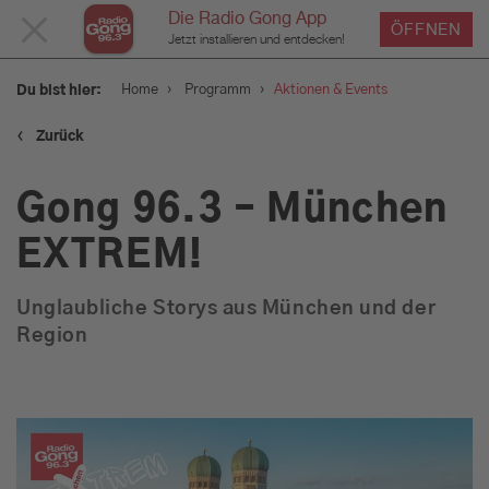
Die Radio Gong App
MENÜ
ÖFFNEN
Jetzt installieren und entdecken!
SCHLIESSEN
›
›
Home
Programm
Aktionen & Events
Du bist hier:
‹
Zurück
Service
Gong 96.3 – München
Programm
EXTREM!
Unglaubliche Storys aus München und der
Aktionen & Events
Region
Münchens Beste
Sendungen