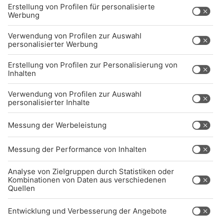
Sendeempfang
Über uns
BARRIEREFREIHEIT: WIR ARBEITEN DERZEIT
AKTIV DARAN, UNSERE WEBSITE
BARRIEREFREI ZU GESTALTEN - GEMÄSS D
EN ANFORDERUNGEN DES B
ARRIEREFREIHEITSSTÄRKUNGSGESETZES. W
ENN SIE AUF BARRIEREN STOSSEN ODER UN
TERSTÜTZUNG BENÖTIGEN, KO
NTAKTIEREN SIE UNS GERNE.
Studio-Hotline
(089) 38 38 38 38
info@radiogong.de