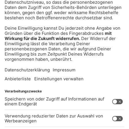
und Party feiern
UNTERNEHMEN
Kontakt
Jobs