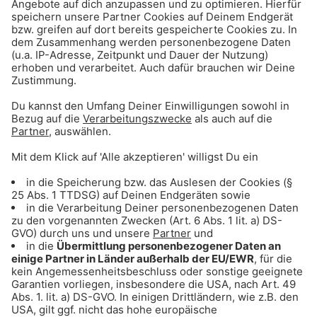
Gong 96.3 2000er Hits
Rihanna, Justin Timberlake & Co.: Der Sound
der Superstars
Gong 96.3 PartyGong
Dance, House und Club-Classics zum Abtanzen