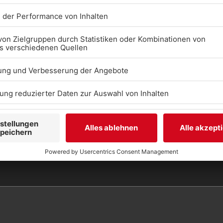
ARRIEREFREIHEITSST
ENN SIE AUF BARRIER
TOSSEN ODER UN
TERSTÜTZUNG BE
NÖTIGEN, KONTAKTIER
E UNS GERNE.
Studio-Hotline
(089) 38 38 38 38
info@radiogong.de