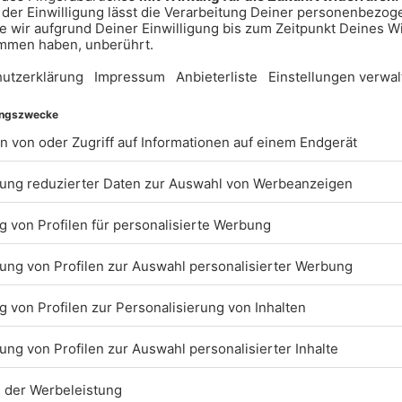
BARRIEREFREIHEIT: W
ARBEITEN DERZEIT AK
DARAN, UNSERE WEBS
BARRIEREFREI ZU
GESTALTEN - GEMÄSS D
NFORDERUNGEN DES 