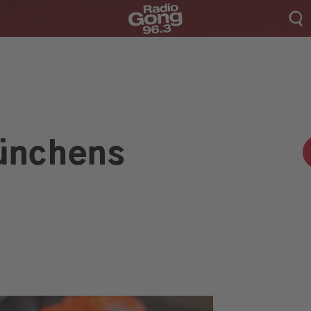
Aktionen & Events
ünchens
Münchens Beste
Sendungen
Empfang
Webradio