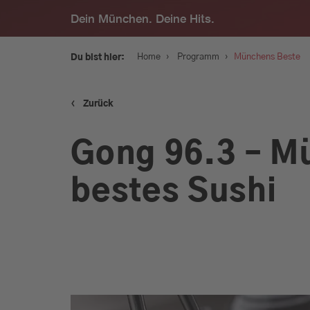
Dein München. Deine Hits.
›
›
Home
Programm
Münchens Beste
Du bist hier:
‹
Zurück
Service
Gong 96.3 – M
Programm
bestes Sushi
Werbung
Musik