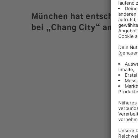
München hat entschieden: 
bei „Chang City“ am Marie