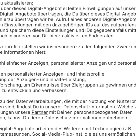
Das beste Sushi gibt’s
nplatz!
25.04.2018