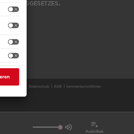
ÄRKUNGSGESETZES. W
EN S
EN SI
Impressum
Datenschutz
AGB
kommentarrichtlinien
Audiothek