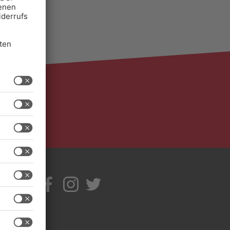
IR
TIV
ITE
EN A
B